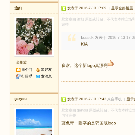
渔妇
发表于 2016-7-13 17:09
|
显示全部楼层
此文章由 渔妇 原创或转贴，不代表本站立场和观点
完整
kdssdk 发表于 2016-7-13 17:0
KIA
金靴族
多谢。这个新logo真漂亮
串个门
加好友
打招呼
发消息
garysu
发表于 2016-7-13 17:43
来自手机
|
显示
此文章由 garysu 原创或转贴，不代表本站立场
内容完整
蓝色带一圈字的是韩国版logo