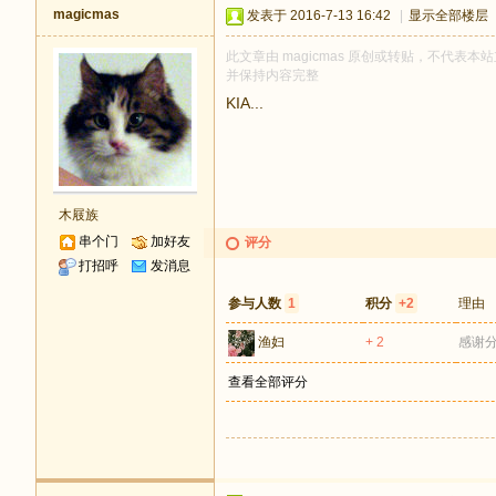
magicmas
发表于 2016-7-13 16:42
|
显示全部楼层
此文章由 magicmas 原创或转贴，不代表本站立
并保持内容完整
KIA...
木屐族
串个门
加好友
评分
打招呼
发消息
参与人数
1
积分
+2
理由
渔妇
+ 2
感谢
查看全部评分