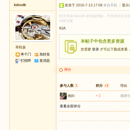
kdssdk
发表于 2016-7-13 17:08
来自手机
|
显示
此文章由 kdssdk 原创或转贴，不代表本站立场
内容完整
KIA
本帖子中包含更多资源
草鞋族
您需要
登录
才可以下载或查看
串个门
加好友
打招呼
发消息
评分
参与人数
1
积分
+2
理由
渔妇
+ 2
感谢
查看全部评分