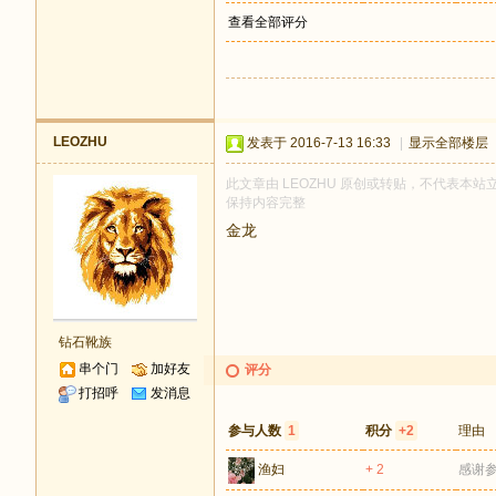
查看全部评分
LEOZHU
发表于 2016-7-13 16:33
|
显示全部楼层
此文章由 LEOZHU 原创或转贴，不代表本站立场
保持内容完整
金龙
钻石靴族
串个门
加好友
评分
打招呼
发消息
参与人数
1
积分
+2
理由
渔妇
+ 2
感谢