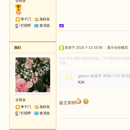
金靴族
串个门
加好友
打招呼
发消息
渔妇
发表于 2016-7-13 16:56
|
显示全部楼层
此文章由 渔妇 原创或转贴，不代表本站立场和观点
完整
garysu 发表于 2016-7-13 16:53
KIA
金靴族
版主英明
串个门
加好友
打招呼
发消息