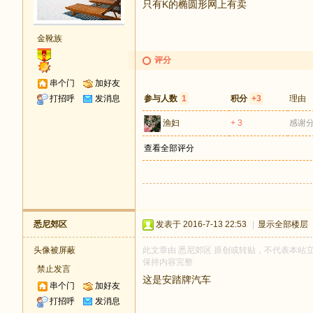
只有K的椭圆形网上有卖
金靴族
评分
串个门
加好友
打招呼
发消息
参与人数
1
积分
+3
理由
渔妇
+ 3
感谢
查看全部评分
悉尼郊区
发表于 2016-7-13 22:53
|
显示全部楼层
头像被屏蔽
此文章由 悉尼郊区 原创或转贴，不代表本站立场和
保持内容完整
禁止发言
这是安踏牌汽车
串个门
加好友
打招呼
发消息