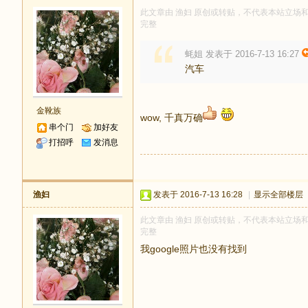
此文章由 渔妇 原创或转贴，不代表本站立场和观点
完整
蚝姐 发表于 2016-7-13 16:27
汽车
金靴族
wow, 千真万确
串个门
加好友
打招呼
发消息
渔妇
发表于 2016-7-13 16:28
|
显示全部楼层
此文章由 渔妇 原创或转贴，不代表本站立场和观点
完整
我google照片也没有找到