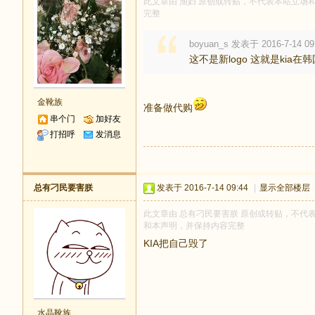
此文章由 渔妇 原创或转贴，不代表本站立场和观点
完整
boyuan_s 发表于 2016-7-14 09
这不是新logo 这就是kia在
金靴族
准备做代购
串个门
加好友
打招呼
发消息
总有刁民要害朕
发表于 2016-7-14 09:44
|
显示全部楼层
此文章由 总有刁民要害朕 原创或转贴，不代表本站
和本声明，并保持内容完整
KIA把自己毁了
水晶靴族