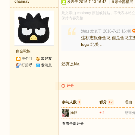
chainray
发表于 2016-7-13 16:42
|
显示全部楼层
此文章由 chainray 原创或转贴，不代表本站立
保持内容完整
渔妇 发表于 2016-7-13 16:40
这标志很像金龙 但是金龙主
logo 北美 ...
白金靴族
串个门
加好友
还真是kia
打招呼
发消息
评分
参与人数
1
积分
+2
理由
渔妇
+ 2
感谢
查看全部评分