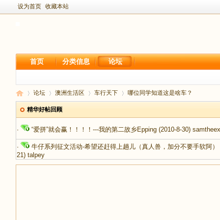
设为首页
收藏本站
首页
分类信息
论坛
论坛
澳洲生活区
车行天下
哪位同学知道这是啥车？
精华好帖回顾
·
“爱拼”就会赢！！！！---我的第二故乡Epping
(2010-8-30)
samtheex
新
›
›
›
›
·
牛仔系列征文活动-希望还赶得上趟儿（真人兽，加分不要手软阿）
21)
talpey