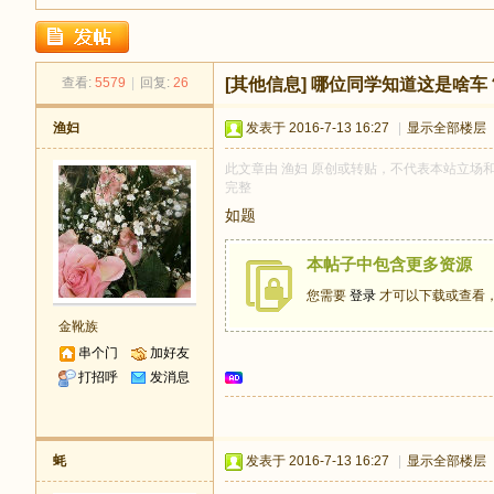
足
查看:
5579
|
回复:
26
[其他信息]
哪位同学知道这是啥车
渔妇
发表于 2016-7-13 16:27
|
显示全部楼层
此文章由 渔妇 原创或转贴，不代表本站立场和观点
完整
如题
迹
本帖子中包含更多资源
您需要
登录
才可以下载或查看
金靴族
串个门
加好友
打招呼
发消息
蚝
发表于 2016-7-13 16:27
|
显示全部楼层