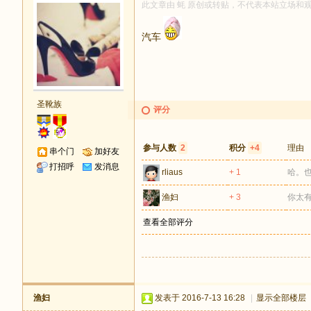
此文章由 蚝 原创或转贴，不代表本站立场和观点，
汽车
圣靴族
评分
参与人数
2
积分
+4
理由
串个门
加好友
打招呼
发消息
rliaus
+ 1
哈。
渔妇
+ 3
你太
查看全部评分
渔妇
发表于 2016-7-13 16:28
|
显示全部楼层