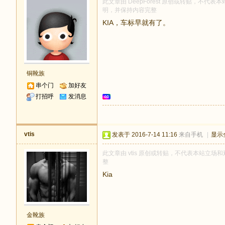
此文章由 DeepForest 原创或转贴，不代表本站
明，并保持内容完整
KIA，车标早就有了。
铜靴族
串个门
加好友
打招呼
发消息
vtis
发表于 2016-7-14 11:16
来自手机
|
显示
此文章由 vtis 原创或转贴，不代表本站立场和观
整
Kia
金靴族