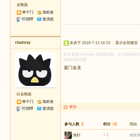
金靴族
串个门
加好友
打招呼
发消息
chainray
发表于 2016-7-13 16:33
|
显示全部楼层
此文章由 chainray 原创或转贴，不代表本站立
保持内容完整
厦门金龙
白金靴族
串个门
加好友
评分
打招呼
发消息
参与人数
1
积分
+2
理由
渔妇
+ 2
感谢