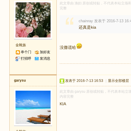
此文章由 渔妇 原创或转贴，不代表本站立场和观点
完整
chainray 发表于 2016-7-13 16:
还真是kia
金靴族
没撒谎哈
串个门
加好友
打招呼
发消息
garysu
发表于 2016-7-13 16:53
|
显示全部楼层
此文章由 garysu 原创或转贴，不代表本站立场
内容完整
KIA