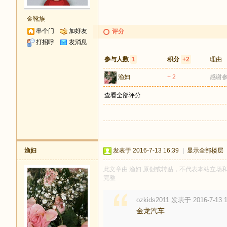
金靴族
串个门
加好友
评分
打招呼
发消息
参与人数
1
积分
+2
理由
渔妇
+ 2
感谢
查看全部评分
渔妇
发表于 2016-7-13 16:39
|
显示全部楼层
此文章由 渔妇 原创或转贴，不代表本站立场和观点
完整
ozkids2011 发表于 2016-7-13 1
金龙汽车