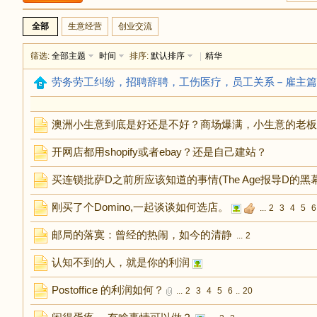
足
全部
生意经营
创业交流
筛选:
全部主题
时间
排序:
默认排序
|
精华
劳务劳工纠纷，招聘辞聘，工伤医疗，员工关系－雇主篇
澳洲小生意到底是好还是不好？商场爆满，小生意的老板
开网店都用shopify或者ebay？还是自己建站？
迹
买连锁批萨D之前所应该知道的事情(The Age报导D的黑幕
刚买了个Domino,一起谈谈如何选店。
...
2
3
4
5
6
邮局的落寞：曾经的热闹，如今的清静
...
2
认知不到的人，就是你的利润
Postoffice 的利润如何？
...
2
3
4
5
6
..
20