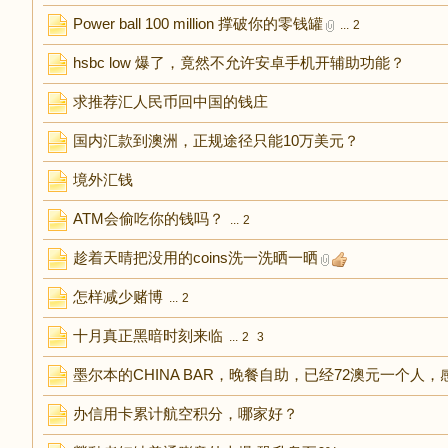
Power ball 100 million 撑破你的零钱罐
...
2
hsbc low 爆了，竟然不允许安卓手机开辅助功能？
求推荐汇人民币回中国的钱庄
国内汇款到澳洲，正规途径只能10万美元？
境外汇钱
ATM会偷吃你的钱吗？
...
2
趁着天晴把没用的coins洗一洗晒一晒
怎样减少赌博
...
2
十月真正黑暗时刻来临
...
2
3
墨尔本的CHINA BAR，晚餐自助，已经72澳元一个人
办信用卡累计航空积分，哪家好？