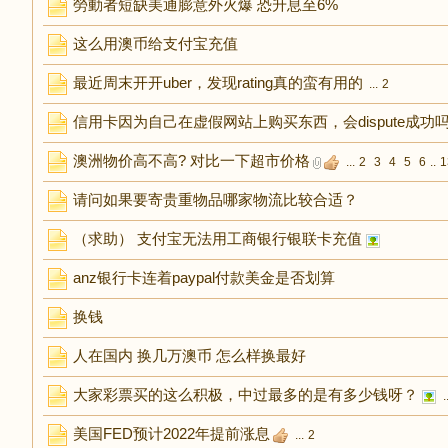
勞動者短缺美通膨意外火爆 恐升息至6%
这么用澳币给支付宝充值
最近周末开开uber，发现rating真的蛮有用的
...
2
信用卡因为自己在虚假网站上购买东西，会dispute成功
澳洲物价高不高? 对比一下超市价格
...
2
3
4
5
6
..
1
请问如果要寄贵重物品哪家物流比较合适？
（求助） 支付宝无法用工商银行银联卡充值
anz银行卡连着paypal付款美金是否划算
换钱
人在国内 换几万澳币 怎么样换最好
大家彩票买的这么积极，中过最多的是有多少钱呀？
..
美国FED预计2022年提前涨息
...
2