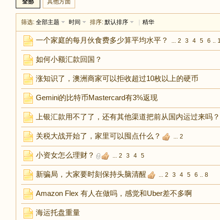
全部
其他方面
足
筛选:
全部主题
时间
排序:
默认排序
|
精华
一个家庭的每月伙食费多少算平均水平？
...
2
3
4
5
6
..
如何小额汇款回国？
涨知识了，澳洲商家可以拒收超过10枚以上的硬币
Gemini的比特币Mastercard有3%返现
迹
上银汇款用不了了，还有其他渠道把前从国内运过来吗？
关税大战开始了，家里可以囤点什么？
...
2
小资女怎么理财？
...
2
3
4
5
新骗局，大家要时刻保持头脑清醒
...
2
3
4
5
6
..
8
Amazon Flex 有人在做吗，感觉和Uber差不多啊
海运托盘重量