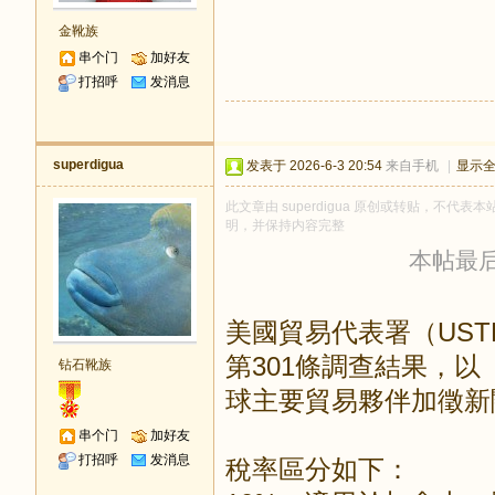
金靴族
串个门
加好友
打招呼
发消息
superdigua
发表于 2026-6-3 20:54
来自手机
|
显示
此文章由 superdigua 原创或转贴，不代表本站
明，并保持内容完整
本帖最后由 
美國貿易代表署（USTR
第301條調查結果，
钻石靴族
球主要貿易夥伴加徵新
串个门
加好友
打招呼
发消息
稅率區分如下：