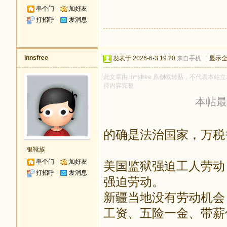
串个门
加好友
打招呼
发消息
innsfree
发表于 2026-6-3 19:20
来自手机
|
显示
此文章由 innsfree 原创或转贴，不代表本站立
持内容完整
本帖最后由
的确是法治国家，万税
银靴族
串个门
加好友
美国监狱强迫工人劳动，
打招呼
发消息
强迫劳动。
新疆当地没有劳动机会
工资、五险一金、带薪