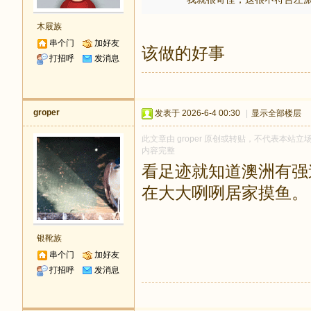
木屐族
串个门
加好友
该做的好事
打招呼
发消息
groper
发表于 2026-6-4 00:30
|
显示全部楼层
此文章由 groper 原创或转贴，不代表本站立场和
内容完整
看足迹就知道澳洲有强
在大大咧咧居家摸鱼。
银靴族
串个门
加好友
打招呼
发消息