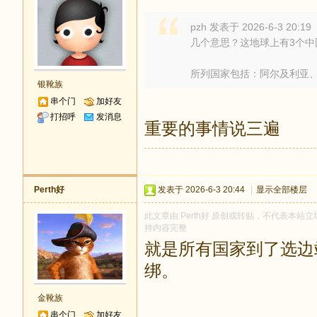
pzh 发表于 2026-6-3 20:19
几个意思？这地球上有3个中
所列国家包括：阿尔及利亚、
银靴族
串个门
加好友
打招呼
发消息
重要的事情说三遍
Perth好
发表于 2026-6-3 20:44
|
显示全部楼层
此文章由 Perth好 原创或转贴，不代表本站立场
持内容完整
就是所有国家到了选边
绑。
金靴族
串个门
加好友