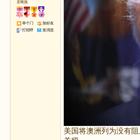
圣靴族
串个门
加好友
打招呼
发消息
美国将澳洲列为没有阻