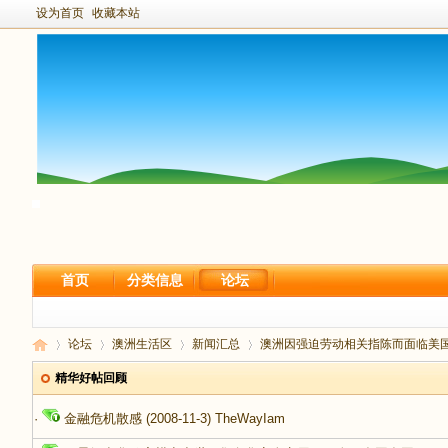
设为首页
收藏本站
首页
分类信息
论坛
论坛
澳洲生活区
新闻汇总
澳洲因强迫劳动相关指陈而面临美国新关
精华好帖回顾
·
金融危机散感
(2008-11-3)
TheWayIam
新
›
›
›
›