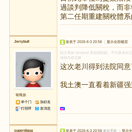
過談判降低關稅，而非
第二任期重建關稅體系
Jerrybull
发表于 2026-6-3 20:58
|
显示全部楼层
此文章由 Jerrybull 原创或转贴，不代表本站立
保持内容完整
这次老川得到法院同意
我土澳一直看着新疆强
银靴族
串个门
加好友
打招呼
发消息
superdigua
发表于 2026-6-3 20:59
来自手机
|
显示