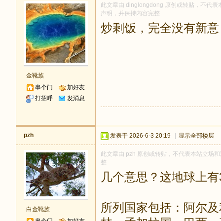
此文章由 dinglongdong 原创或转贴，不代表
声明，并保持内容完整
炒剩饭，完全没有新意
金靴族
串个门
加好友
打招呼
发消息
pzh
发表于 2026-6-3 20:19
|
显示全部楼层
此文章由 pzh 原创或转贴，不代表本站立场和观
整
几个意思？这地球上有
所列国家包括：阿尔及
白金靴族