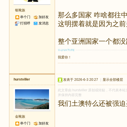
银靴族
那么多国家 咋啥都往
串个门
加好友
这明摆着就是因为之前
打招呼
发消息
整个亚洲国家一个都没
我爱你！
hurstviller
发表于 2026-6-3 20:27
|
显示全部楼层
此文章由 hurstviller 原创或转贴，不代表本站
并保持内容完整
我们土澳特么还被强迫
金靴族
串个门
加好友