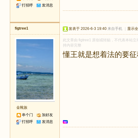
打招呼
发消息
figtree1
发表于 2026-6-3 19:40
来自手机
|
显示
此文章由 figtree1 原创或转贴，不代表本站立场
持内容完整
懂王就是想着法的要征
金靴族
串个门
加好友
打招呼
发消息