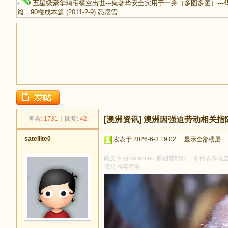
·
五星级豪华鸡宅横空出世---集奢华安全实用于一身（多图多图）---4
篇，90楼成本篇
(2011-2-9)
悉尼雪
足
查看:
1731
|
回复:
42
[澳洲资讯]
澳洲因强迫劳动相关指
satellite0
发表于 2026-6-3 19:02
|
显示全部楼层
此文章由 satellite0 原创或转贴，不代表本站
保持内容完整
迹