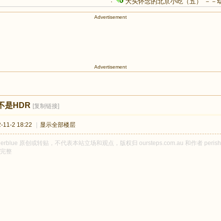
·
大头怀念的北京小吃（五） －－
Advertisement
Advertisement
不是HDR
[复制链接]
11-2 18:22
|
显示全部楼层
sherblue 原创或转贴，不代表本站立场和观点，版权归 oursteps.com.au 和作者 pe
完整