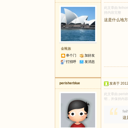
此文章由 feih
持内容完整
这是什么地方
金靴族
串个门
加好友
打招呼
发消息
perisherblue
发表于 2012-
此文章由 peri
明，并保持内容
fe
这