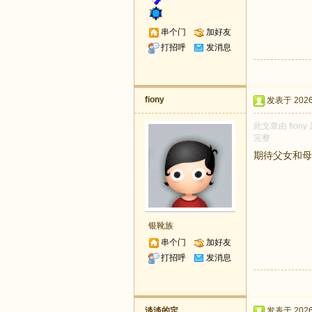
串个门
加好友
打招呼
发消息
fiony
发表于 2026-
此文章由 fio
完整
期待父女和母
银靴族
串个门
加好友
打招呼
发消息
淡淡的定
发表于 2026-