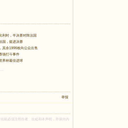
比利时，半决赛对阵法国
法国，挺进决赛
其余1996枚向公众出售
的赛场打斗事件
世界杯最佳进球
举报
na 所有！转贴必须注明作者、出处和本声明，并保持内