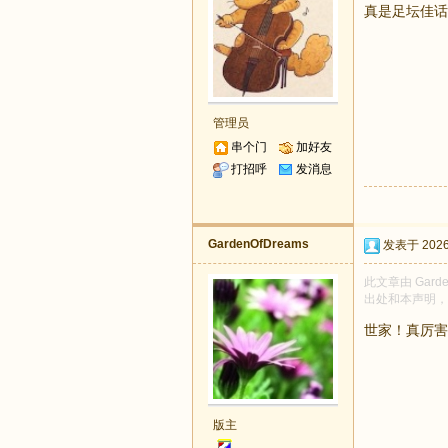
真是足坛佳话
管理员
串个门
加好友
打招呼
发消息
GardenOfDreams
发表于 2026-
此文章由 Gard
出处和本声明，
世家！真厉害
版主