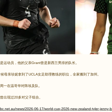
是运动员，他的父亲Grant曾是新西兰男排的队长。
时候母亲珍妮拿到了UCLA女足助理教练的职位，全家搬到了加州。
周一在温哥华对阵埃及队。
曾出现过20多对父子组合。
abc.net.au/news/2026-06-17/world-cup-2026-new-zealand-tyler-jenny