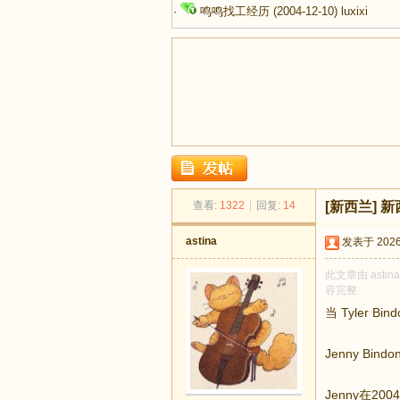
·
鸣鸣找工经历
(2004-12-10)
luxixi
足
查看:
1322
|
回复:
14
[新西兰]
新
astina
发表于 2026-
此文章由 asti
容完整
当 Tyler
迹
Jenny Bi
Jenny在2