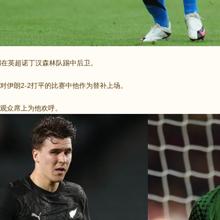
则在英超诺丁汉森林队踢中后卫。
对伊朗2-2打平的比赛中他作为替补上场。
观众席上为他欢呼。