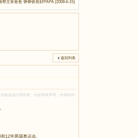
中南帮主朱爸爸 铮铮铁骨好PAPA
(2008-6-15)
返回列表
na 所有！转贴必须注明作者、出处和本声明，并保持内
史。
08和12年两届奥运会。