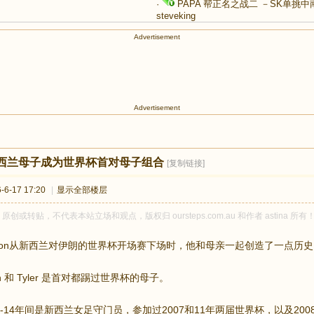
·
PAPA 帮正名之战二 －SK单挑
steveking
Advertisement
Advertisement
西兰母子成为世界杯首对母子组合
[复制链接]
6-17 17:20
|
显示全部楼层
na 原创或转贴，不代表本站立场和观点，版权归 oursteps.com.au 和作者 asti
 Bindon从新西兰对伊朗的世界杯开场赛下场时，他和母亲一起创造了一点历
ndon 和 Tyler 是首对都踢过世界杯的母子。
004-14年间是新西兰女足守门员，参加过2007和11年两届世界杯，以及20