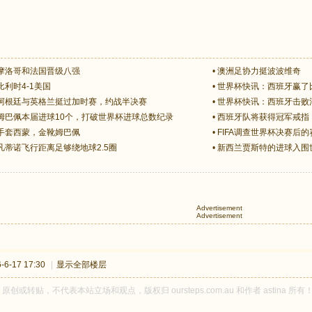
摩洛哥和法国晋级八强
•
澳洲足协力挺波波维奇
利时4-1美国
•
世界杯快讯：西班牙赢了
阿根廷与英格兰挺过加时赛，约战半决赛
•
世界杯快讯：西班牙击败
姆巴佩本届进球10个，打破世界杯进球总数纪录
•
西班牙队将获得冠军戒指，
手套西蒙，金靴姆巴佩
•
FIFA调查世界杯决赛后
凡蒂诺飞行距离足够绕地球2.5圈
•
新西兰贾斯特的进球入围
Advertisement
Advertisement
6-17 17:30
|
显示全部楼层
na 原创或转贴，不代表本站立场和观点，版权归 oursteps.com.au 和作者 asti