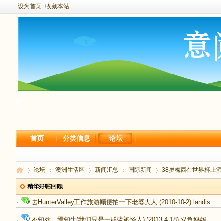
设为首页
收藏本站
首页
分类信息
论坛
论坛
澳洲生活区
新闻汇总
国际新闻
38岁梅西在世界杯上
精华好帖回顾
·
去HunterValley工作旅游顺便拍一下老婆大人
(2010-10-2)
landis
新
›
›
›
›
›
·
不知死，焉知生(我们只是一群蓝袍怪人)
(2013-4-18)
双鱼妈妈