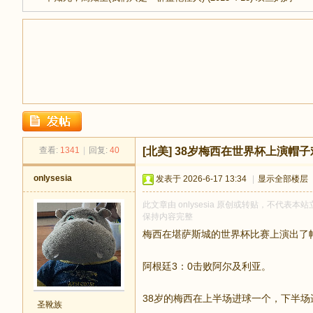
足
查看:
1341
|
回复:
40
[北美]
38岁梅西在世界杯上演帽子
onlysesia
发表于 2026-6-17 13:34
|
显示全部楼层
此文章由 onlysesia 原创或转贴，不代表本站立
保持内容完整
梅西在堪萨斯城的世界杯比赛上演出了
阿根廷3：0击败阿尔及利亚。
迹
38岁的梅西在上半场进球一个，下半
圣靴族