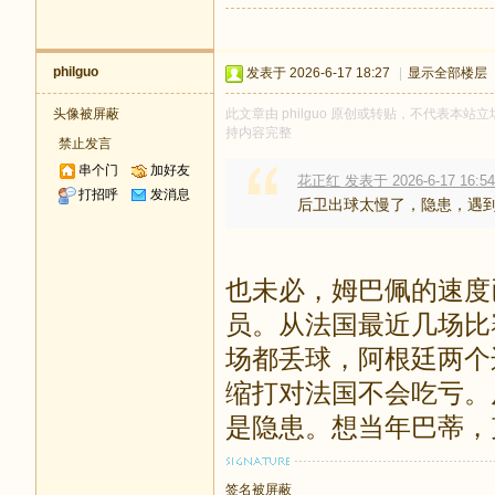
philguo
发表于 2026-6-17 18:27
|
显示全部楼层
头像被屏蔽
此文章由 philguo 原创或转贴，不代表本站立场
持内容完整
禁止发言
串个门
加好友
花正红 发表于 2026-6-17 16:54
打招呼
发消息
后卫出球太慢了，隐患，遇
也未必，姆巴佩的速度
员。从法国最近几场比
场都丢球，阿根廷两个
缩打对法国不会吃亏。
是隐患。想当年巴蒂，
签名被屏蔽