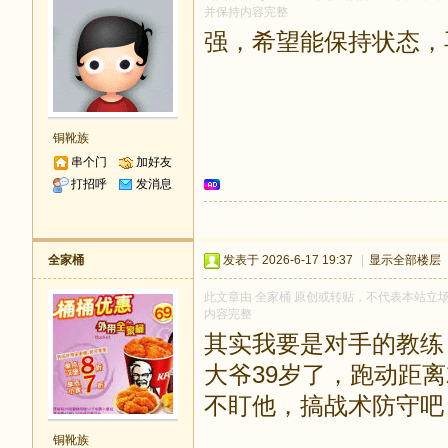
并保持内容完整
强，希望能保持状态，
铜靴族
串个门
加好友
打招呼
发消息
全家桶
发表于 2026-6-17 19:37
|
显示全部楼层
此文章由 全家桶 原创或转贴，不代表本站立场和观
内容完整
其实我要是对手的教练
大爷39岁了，跑动距
不盯他，搞战术防守吧
铜靴族