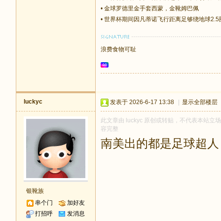
•
金球罗德里金手套西蒙，金靴姆巴佩
•
世界杯期间因凡蒂诺飞行距离足够绕地球2.5
浪费食物可耻
luckyc
发表于 2026-6-17 13:38
|
显示全部楼层
此文章由 luckyc 原创或转贴，不代表本站立场和
容完整
南美出的都是足球超人
银靴族
串个门
加好友
打招呼
发消息