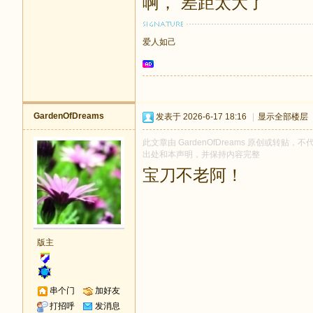
啊， 差距太大了
爱人如己
GardenOfDreams
发表于 2026-6-17 18:16
|
显示全部楼层
此文章由 GardenOfDreams 原创或转贴，不
出处和本声明，并保持内容完整
宝刀不老阿！
版主
串个门
加好友
打招呼
发消息