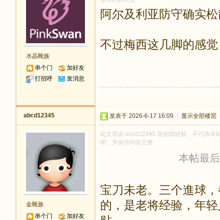
阿尔及利亚防守确实松
不过梅西这几脚的感觉
水晶靴族
串个门
加好友
打招呼
发消息
abcd12345
发表于 2026-6-17 16:09
|
显示全部楼层
此文章由 abcd12345 原创或转贴，不代表本站
明，并保持内容完整
本帖最后由 
宝刀未老。三个進球，
的，是老将经验，年
金靴族
串个门
加好友