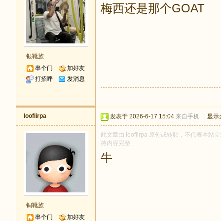
梅西还是那个GOAT
银靴族
串个门
加好友
打招呼
发消息
looflirpa
发表于 2026-6-17 15:04
来自手机
|
显示
此文章由 looflirpa 原创或转贴，不代表本站立
持内容完整
牛
铜靴族
串个门
加好友