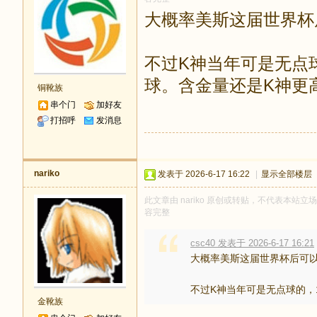
大概率美斯这届世界杯
不过K神当年可是无点
球。含金量还是K神更
铜靴族
串个门
加好友
打招呼
发消息
nariko
发表于 2026-6-17 16:22
|
显示全部楼层
此文章由 nariko 原创或转贴，不代表本站立场和
容完整
csc40 发表于 2026-6-17 16:21
大概率美斯这届世界杯后可以
不过K神当年可是无点球的，1
金靴族