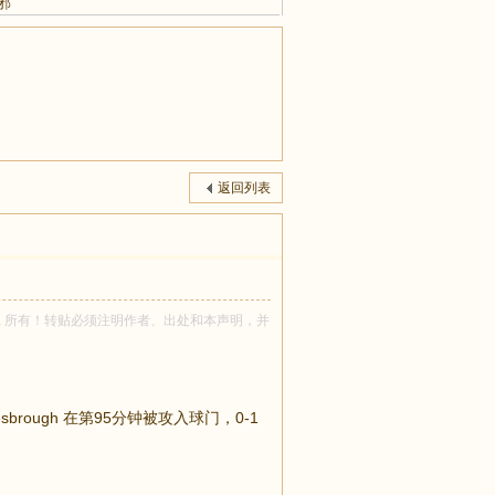
邪
返回列表
lysesia 所有！转贴必须注明作者、出处和本声明，并
rough 在第95分钟被攻入球门，0-1