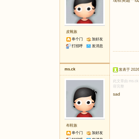
现在英超一线
皮靴族
串个门
加好友
打招呼
发消息
ms.ck
发表于 2026-
此文章由 ms.
容完整
sad
布鞋族
串个门
加好友