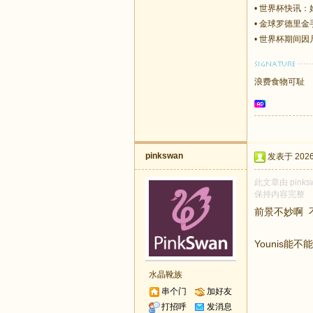
•
世界杯快讯：
•
金球罗德里金
•
世界杯期间因
浪费食物可耻
pinkswan
发表于 2026-
此文章由 pink
保持内容完整
前景不妙啊 
Younis能
水晶靴族
串个门
加好友
打招呼
发消息