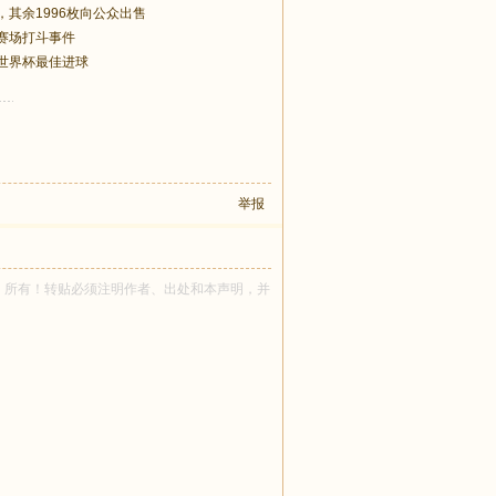
其余1996枚向公众出售
的赛场打斗事件
世界杯最佳进球
举报
nkswan 所有！转贴必须注明作者、出处和本声明，并