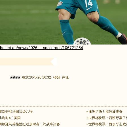
abc.net.au/news/2026 ... socceroos/106721264
astina
在2026-5-26 16:32
+6分
并说
摩洛哥和法国晋级八强
•
澳洲足协力挺波波维奇
利时4-1美国
•
世界杯快讯：西班牙赢了
阿根廷与英格兰挺过加时赛，约战半决赛
•
世界杯快讯：西班牙击败