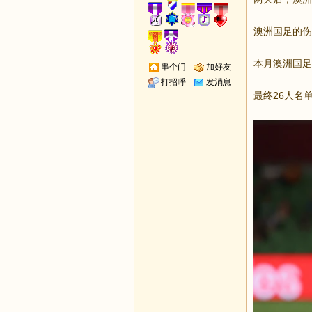
澳洲国足的伤病名单
本月澳洲国足
串个门
加好友
打招呼
发消息
最终26人名