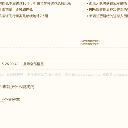
姆巴佩本届进球10个，打破世界杯进球总数纪录
•
西班牙队将获得冠军戒指，
手套西蒙，金靴姆巴佩
•
FIFA调查世界杯决赛后
凡蒂诺飞行距离足够绕地球2.5圈
•
新西兰贾斯特的进球入围
Advertisement
Advertisement
5-26 09:43
|
显示全部楼层
swan 原创或转贴，不代表本站立场和观点，版权归 oursteps.com.au 和作者 pi
不来就没什么能踢的
不能上个末班车