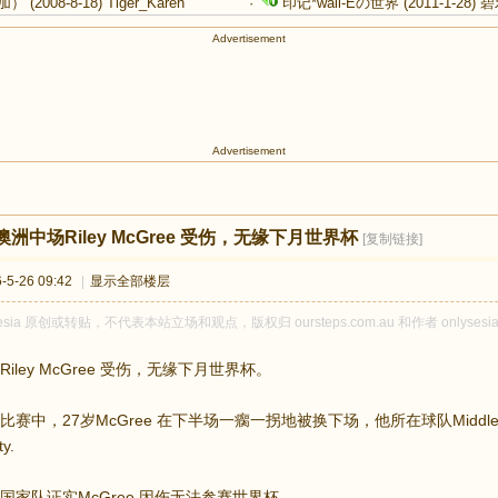
加）
(2008-8-18)
Tiger_Karen
·
印记*wall-Eの世界
(2011-1-28)
碧
Advertisement
Advertisement
澳洲中场Riley McGree 受伤，无缘下月世界杯
[复制链接]
5-26 09:42
|
显示全部楼层
sesia 原创或转贴，不代表本站立场和观点，版权归 oursteps.com.au 和作者 on
iley McGree 受伤，无缘下月世界杯。
赛中，27岁McGree 在下半场一瘸一拐地被换下场，他所在球队Middlesb
y.
国家队证实McGree 因伤无法参赛世界杯。