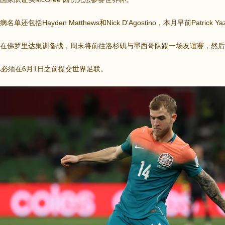
还包括Hayden Matthews和Nick D'Agostino，本月早前Patrick Y
在佛罗里达集训备战，周末将前往洛杉矶与墨西哥队踢一场友谊赛，然后去Oa
单必须在6月1日之前提交世界足联。