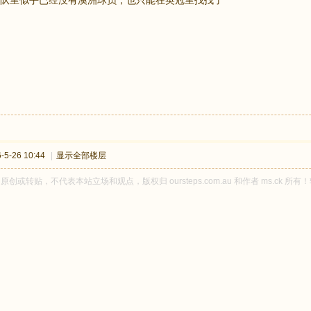
队里似乎已经没有澳洲球员，也只能在英冠里找找了
5-26 10:44
|
显示全部楼层
ck 原创或转贴，不代表本站立场和观点，版权归 oursteps.com.au 和作者 ms.