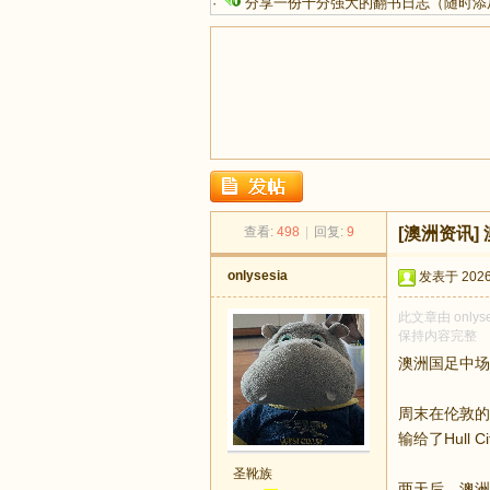
·
分享一份十分强大的翻书日志（随时添
足
查看:
498
|
回复:
9
[澳洲资讯]
onlysesia
发表于 2026-
此文章由 only
保持内容完整
澳洲国足中场R
周末在伦敦的比
迹
输给了Hull Cit
圣靴族
两天后，澳洲