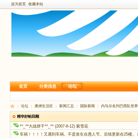
设为首页
收藏本站
首页
分类信息
论坛
论坛
澳洲生活区
新闻汇总
国际新闻
内马尔名列巴西队世界
精华好帖回顾
·
*^_^*大战饼干*^_^*
(2007-8-12)
紫雪花
新
›
›
›
›
›
·
车祸！！！！又遇到车祸。不是发生在愚人节。后续更新在25楼。