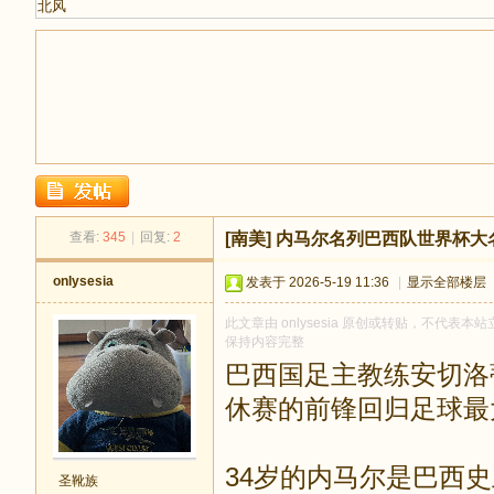
北风
足
查看:
345
|
回复:
2
[南美]
内马尔名列巴西队世界杯大
onlysesia
发表于 2026-5-19 11:36
|
显示全部楼层
此文章由 onlysesia 原创或转贴，不代表本站立
保持内容完整
巴西国足主教练安切洛
休赛的前锋回归足球最
迹
34岁的内马尔是巴西
圣靴族