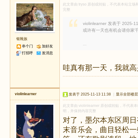
此文章由 tryso 原创或转贴，不代表本站立场和
完整
violinlearner 发表于 2025-11
或许有一天也有机会请你家
银靴族
...
串个门
加好友
打招呼
发消息
哇真有那一天，我就高
violinlearner
发表于 2025-11-13 11:38
|
显示全部楼层
此文章由 violinlearner 原创或转贴，不代表
明，并保持内容完整
对了，墨尔本东区周日有另外
末音乐会，曲目轻松一