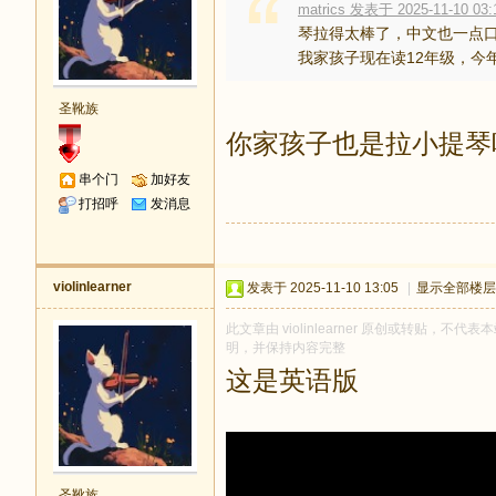
matrics 发表于 2025-11-10 03:
琴拉得太棒了，中文也一点
我家孩子现在读12年级，今年也
圣靴族
你家孩子也是拉小提琴
串个门
加好友
打招呼
发消息
violinlearner
发表于 2025-11-10 13:05
|
显示全部楼层
此文章由 violinlearner 原创或转贴，不代表
明，并保持内容完整
这是英语版
圣靴族