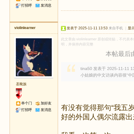
打招呼
发消息
violinlearner
发表于 2025-11-11 13:53
来自手机
|
显
此文章由 violinlearner 原创或转贴，不代表
明，并保持内容完整
本帖最后由 vi
tina50 发表于 2025-11-11 1
小姑娘的中文访谈内容很“中
圣靴族
串个门
加好友
有没有觉得那句“我五
打招呼
发消息
好的外国人偶尔流露出