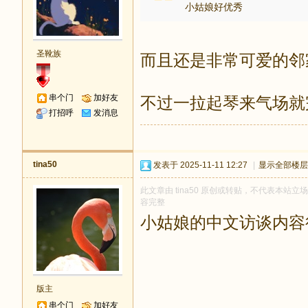
小姑娘好优秀
圣靴族
而且还是非常可爱的邻
串个门
加好友
不过一拉起琴来气场就
打招呼
发消息
tina50
发表于 2025-11-11 12:27
|
显示全部楼层
此文章由 tina50 原创或转贴，不代表本站立场和
容完整
小姑娘的中文访谈内容
版主
串个门
加好友