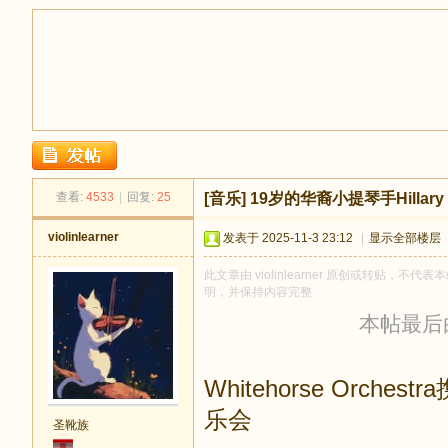
足
查看:
4533
|
回复:
25
[音乐]
19岁的华裔小提琴手Hilla
violinlearner
发表于 2025-11-3 23:12
|
显示全部楼层
此文章由 violinlearner 原创或转贴，不代表
明，并保持内容完整
本帖最后由 v
迹
Whitehorse Orc
乐会
圣靴族