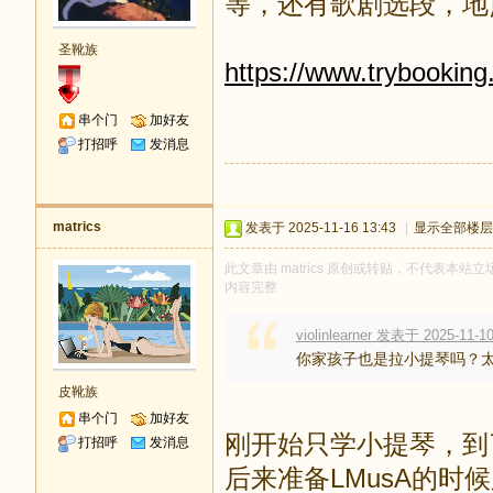
等，还有歌剧选段，地点在 
圣靴族
https://www.trybookin
串个门
加好友
打招呼
发消息
matrics
发表于 2025-11-16 13:43
|
显示全部楼层
此文章由 matrics 原创或转贴，不代表本站立场
内容完整
violinlearner 发表于 2025-11-10
你家孩子也是拉小提琴吗？
皮靴族
串个门
加好友
刚开始只学小提琴，到
打招呼
发消息
后来准备LMusA的时