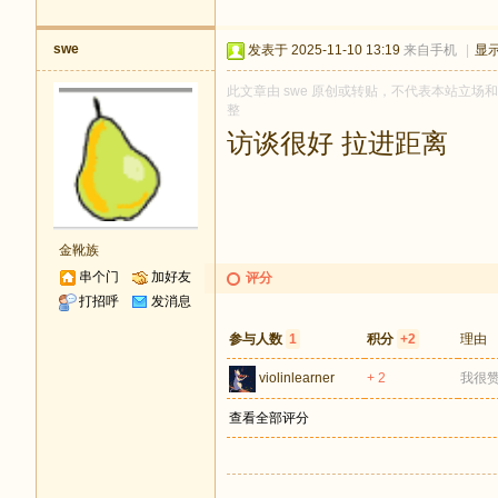
swe
发表于 2025-11-10 13:19
来自手机
|
显
此文章由 swe 原创或转贴，不代表本站立场和观
整
访谈很好 拉进距离
金靴族
串个门
加好友
评分
打招呼
发消息
参与人数
1
积分
+2
理由
violinlearner
+ 2
我很
查看全部评分