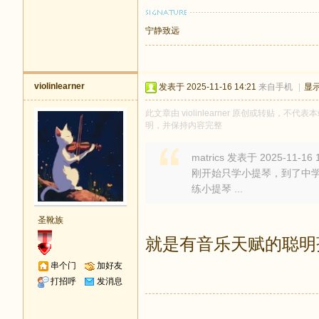
宁静致远
violinlearner
发表于 2025-11-16 14:21
来自手机
|
显
此文章由 violinlearner 原创或转贴，不代表
明，并保持内容完整
matrics 发表于 2025-11-16 
刚开始只学小提琴，到了中学
练小提琴 ...
圣靴族
就是有音乐天赋的聪明
串个门
加好友
打招呼
发消息