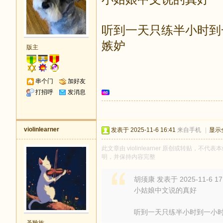
听到一天只练半小时到
嫉妒
版主
串个门
加好友
打招呼
发消息
violinlearner
发表于 2025-11-6 16:41
来自手机
|
显示
此文章由 violinlearner 原创或转贴，不代表
明，并保持内容完整
胡须康 发表于 2025-11-6 17
小姑娘中文说的真好
听到一天只练半小时到一小时