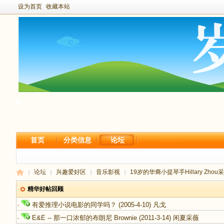
设为首页
收藏本站
首页
分类信息
论坛
论坛
兴趣爱好区
音乐影视
19岁的华裔小提琴手Hillary Zhou采
精华好帖回顾
·
有爱推理小说电影的同学吗？
(2005-4-10)
凡戈
新
›
›
›
›
·
E&E -- 那一口浓郁的布朗尼 Brownie
(2011-3-14)
闲夏采薇