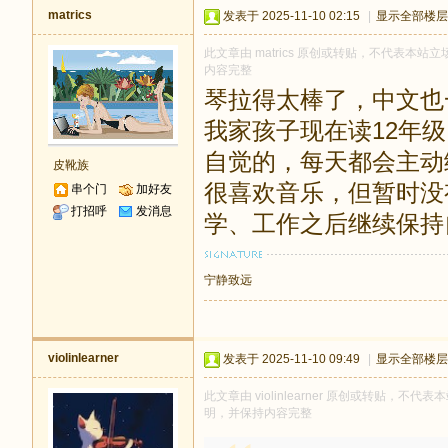
matrics
发表于 2025-11-10 02:15
|
显示全部楼层
此文章由 matrics 原创或转贴，不代表本站立场
内容完整
琴拉得太棒了，中文也
我家孩子现在读12年级
自觉的，每天都会主动
皮靴族
很喜欢音乐，但暂时没
串个门
加好友
打招呼
发消息
学、工作之后继续保持
宁静致远
violinlearner
发表于 2025-11-10 09:49
|
显示全部楼层
此文章由 violinlearner 原创或转贴，不代表
明，并保持内容完整