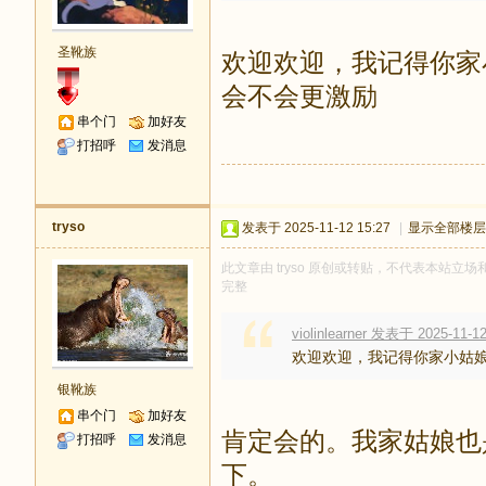
圣靴族
欢迎欢迎，我记得你家
会不会更激励
串个门
加好友
打招呼
发消息
tryso
发表于 2025-11-12 15:27
|
显示全部楼层
此文章由 tryso 原创或转贴，不代表本站立场和
完整
violinlearner 发表于 2025-11-12
欢迎欢迎，我记得你家小姑娘
银靴族
串个门
加好友
肯定会的。我家姑娘也
打招呼
发消息
下。