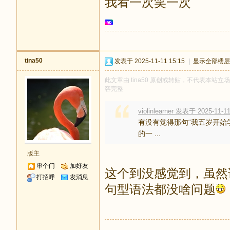
我看一次笑一次
tina50
发表于 2025-11-11 15:15
|
显示全部楼层
此文章由 tina50 原创或转贴，不代表本站立场和
容完整
violinlearner 发表于 2025-11-11
有没有觉得那句“我五岁开始
的一 ...
版主
串个门
加好友
这个到没感觉到，虽然
打招呼
发消息
句型语法都没啥问题