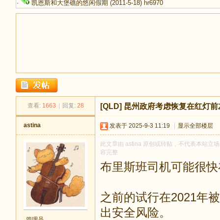
·
凯恩斯和大堡礁的悠闲假期
(2011-5-18)
hr6970
足
查看:
1663
|
回复:
28
[QLD]
昆州政府考虑恢复在红灯前
astina
发表于 2025-9-3 11:19
|
显示全部楼层
此文章由 astina 原创或转贴，不代表本站立场和
容完整
布里斯班司机可能很快
迹
之前的试行在2021
出安全风险。
管理员