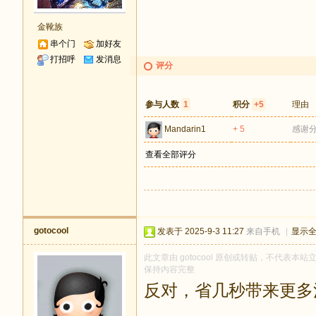
金靴族
串个门
加好友
打招呼
发消息
评分
参与人数
1
积分
+5
理由
Mandarin1
+ 5
感谢
查看全部评分
gotocool
发表于 2025-9-3 11:27
来自手机
|
显示
此文章由 gotocool 原创或转贴，不代表本站立
保持内容完整
反对，省几秒带来更多