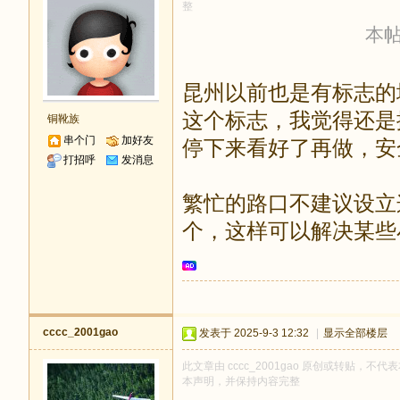
整
本帖最
昆州以前也是有标志的
这个标志，我觉得还是
铜靴族
串个门
加好友
停下来看好了再做，安
打招呼
发消息
繁忙的路口不建议设立
个，这样可以解决某些
cccc_2001gao
发表于 2025-9-3 12:32
|
显示全部楼层
此文章由 cccc_2001gao 原创或转贴，不代表
本声明，并保持内容完整