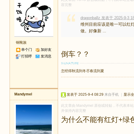
容完整
dragonballz 发表于 2025-9-3 1
维州目前应该是唯一可以红灯
做。好像新 ...
铜靴族
串个门
加好友
倒车？？
打招呼
发消息
怎经得秋流到冬尽春流到夏
Mandymel
发表于 2025-9-4 08:29
来自手机
|
显示
此文章由 Mandymel 原创或转贴，不代表本站立
并保持内容完整
为什么不能有红灯+绿