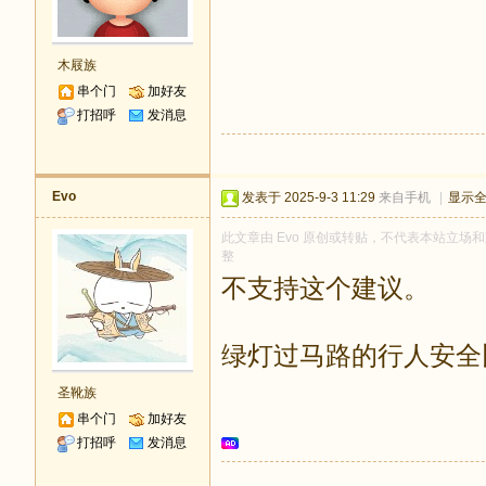
木屐族
串个门
加好友
打招呼
发消息
Evo
发表于 2025-9-3 11:29
来自手机
|
显示
此文章由 Evo 原创或转贴，不代表本站立场和观
整
不支持这个建议。
绿灯过马路的行人安全
圣靴族
串个门
加好友
打招呼
发消息