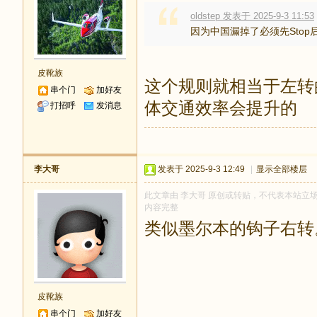
oldstep 发表于 2025-9-3 11:53
因为中国漏掉了必须先Stop
皮靴族
这个规则就相当于左转的
串个门
加好友
体交通效率会提升的
打招呼
发消息
李大哥
发表于 2025-9-3 12:49
|
显示全部楼层
此文章由 李大哥 原创或转贴，不代表本站立场和观
内容完整
类似墨尔本的钩子右转
皮靴族
串个门
加好友