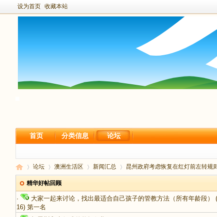
设为首页
收藏本站
首页
分类信息
论坛
论坛
澳洲生活区
新闻汇总
昆州政府考虑恢复在红灯前左转规
精华好帖回顾
·
大家一起来讨论，找出最适合自己孩子的管教方法（所有年龄段）
(
16)
第一名
新
›
›
›
›