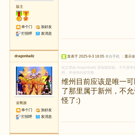
版主
串个门
加好友
打招呼
发消息
dragonballz
发表于 2025-9-3 18:05
来自手机
|
显示
此文章由 dragonballz 原创或转贴，不代表本
明，并保持内容完整
维州目前应该是唯一可以
了那里属于新州，不允
怪了:)
金靴族
串个门
加好友
打招呼
发消息