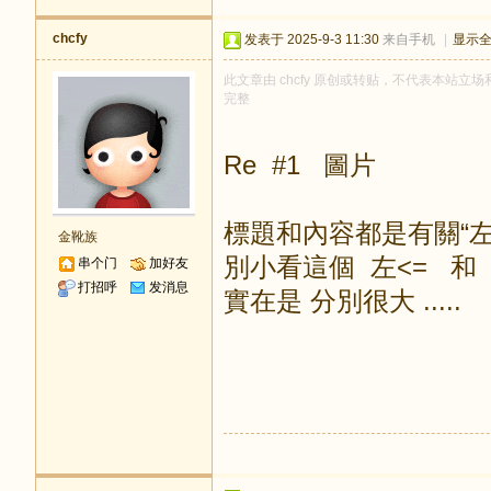
chcfy
发表于 2025-9-3 11:30
来自手机
|
显示
此文章由 chcfy 原创或转贴，不代表本站立场和
完整
Re #1 圖片
標題和內容都是有關“左轉”
金靴族
別小看這個 左<= 和 
串个门
加好友
打招呼
发消息
實在是 分別很大 .....