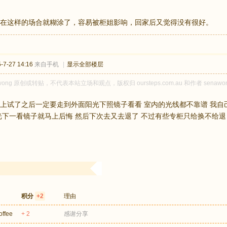
在这样的场合就糊涂了，容易被柜姐影响，回家后又觉得没有很好。
7-27 14:16
来自手机
|
显示全部楼层
wong 原创或转贴，不代表本站立场和观点，版权归 oursteps.com.au 和作者 se
上试了之后一定要走到外面阳光下照镜子看看 室内的光线都不靠谱 我自
光下一看镜子就马上后悔 然后下次去又去退了 不过有些专柜只给换不给退 比如t
积分
+2
理由
offee
+ 2
感谢分享