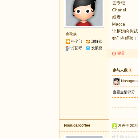
去专柜
Chanel
或者
Macca
让柜姐给你试
金靴族
她们有经验！
串个门
加好友
打招呼
发消息
评分
参与人数
1
Nosugarc
查看全部评分
Nosugarcoffee
发表于 2025-
此文章由 Nosu