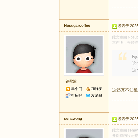
Nosugarcoffee
发表于 2025-
此文章由 Nosu
本声明，并保持
lv
这
这
铜靴族
串个门
加好友
这还真不知道
打招呼
发消息
senawong
发表于 2025-
此文章由 sena
并保持内容完整