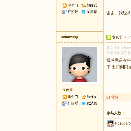
串个门
加好友
打招呼
发消息
谢谢。我经常
senawong
发表于 2025-
此文章由 sena
并保持内容完整
我感觉是在柜
了 出门到阳
皮靴族
串个门
加好友
评分
打招呼
发消息
参与人数
1
Nosugarc