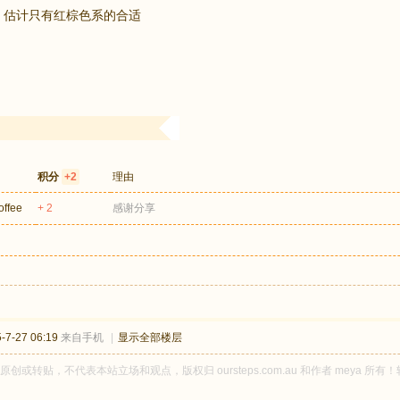
 估计只有红棕色系的合适
积分
+2
理由
offee
+ 2
感谢分享
7-27 06:19
来自手机
|
显示全部楼层
a 原创或转贴，不代表本站立场和观点，版权归 oursteps.com.au 和作者 mey