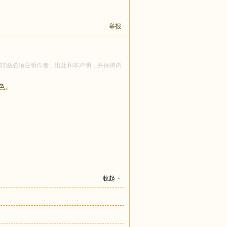
举报
lia 所有！转贴必须注明作者、出处和本声明，并保持内
色。
收起