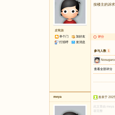
按楼主的诉求
皮靴族
串个门
加好友
评分
打招呼
发消息
参与人数
1
Nosugarc
查看全部评分
meya
发表于 2025-
此文章由 mey
容完整