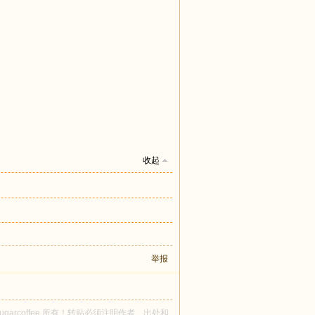
收起
举报
osugarcoffee 所有！转贴必须注明作者、出处和