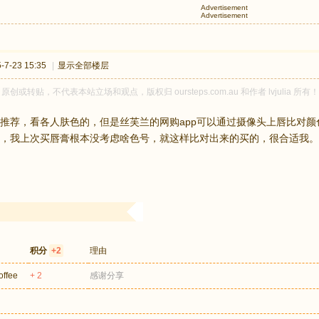
Advertisement
Advertisement
7-23 15:35
|
显示全部楼层
lia 原创或转贴，不代表本站立场和观点，版权归 oursteps.com.au 和作者 lvju
推荐，看各人肤色的，但是丝芙兰的网购app可以通过摄像头上唇比对颜
，我上次买唇膏根本没考虑啥色号，就这样比对出来的买的，很合适我。
积分
+2
理由
offee
+ 2
感谢分享