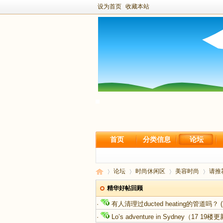
设为首页
收藏本站
首页
分类信息
论坛
论坛
时尚休闲区
美容时尚
请推
精华好帖回顾
·
有人清理过ducted heating的管道吗？
(
新
›
›
›
›
·
Lo’s adventure in Sydney（17 