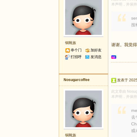
本声明，并保持
se
按
铜靴族
谢谢。我觉得
串个门
加好友
打招呼
发消息
Nosugarcoffee
发表于 2025-
此文章由 Nosu
本声明，并保持
me
去
Ch
或
铜靴族