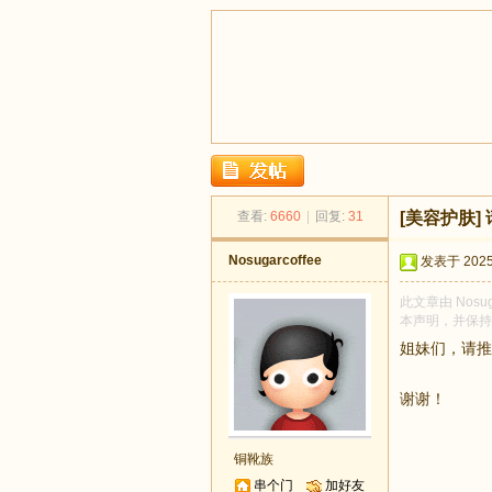
足
查看:
6660
|
回复:
31
[美容护肤]
Nosugarcoffee
发表于 2025-
此文章由 Nosu
本声明，并保持
姐妹们，请推
谢谢！
迹
铜靴族
串个门
加好友