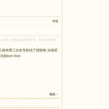
举报
nawong 所有！转贴必须注明作者、出处和本声明，
己就有两三次在专柜试了很惊艳 当场买
om ford
收起