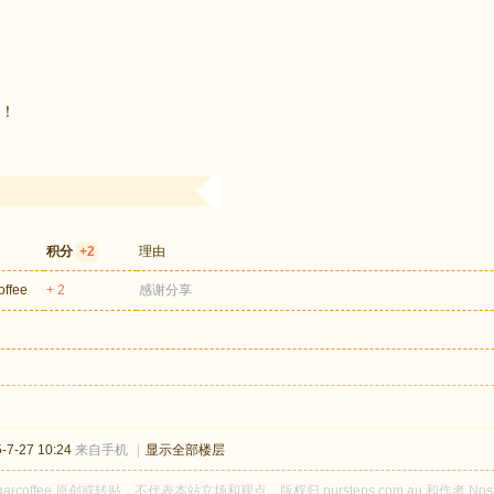
！
积分
+2
理由
offee
+ 2
感谢分享
7-27 10:24
来自手机
|
显示全部楼层
garcoffee 原创或转贴，不代表本站立场和观点，版权归 oursteps.com.au 和作者 N