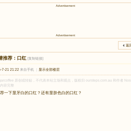
Advertisement
Advertisement
返
请推荐：口红
[复制链接]
7-21 21:22
来自手机
|
显示全部楼层
garcoffee 原创或转贴，不代表本站立场和观点，版权归 oursteps.com.au 和作者 N
内容完整
荐一下显牙白的口红？还有显肤色白的口红？