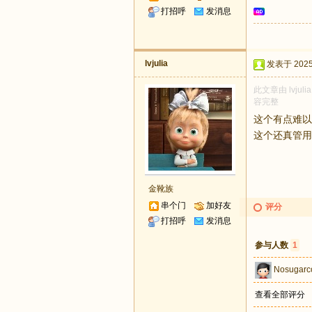
打招呼
发消息
lvjulia
发表于 2025-
此文章由 lvju
容完整
这个有点难以
这个还真管用
金靴族
串个门
加好友
评分
打招呼
发消息
参与人数
1
Nosugarc
查看全部评分