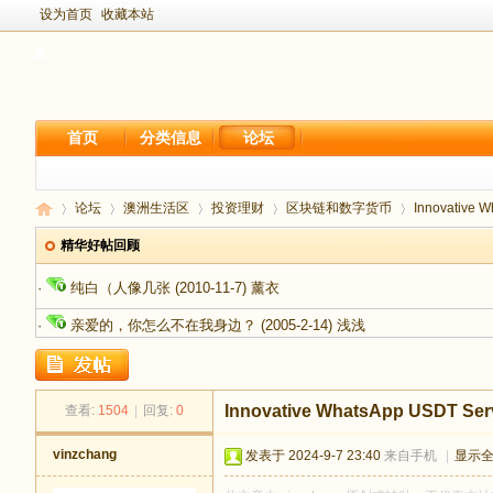
设为首页
收藏本站
首页
分类信息
论坛
论坛
澳洲生活区
投资理财
区块链和数字货币
Innovative 
精华好帖回顾
·
纯白（人像几张
(2010-11-7)
薰衣
新
›
›
›
›
›
·
亲爱的，你怎么不在我身边？
(2005-2-14)
浅浅
Innovative WhatsApp USDT Ser
查看:
1504
|
回复:
0
vinzchang
发表于 2024-9-7 23:40
来自手机
|
显示