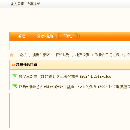
设为首页
收藏本站
首页
分类信息
论坛
论坛
澳洲生活区
投资理财
地产投资
置换自住房过程中，投资
精华好帖回顾
·
故乡三部曲（终结篇）之上海的故事
(2024-1-25)
rivaldo
新
›
›
›
›
›
·
虾角+海鲜意面+醸豆腐+豉汁蒸鱼---今天的伙食
(2007-12-26)
紫雪