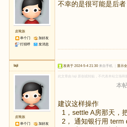
不幸的是很可能是后者
皮靴族
串个门
加好友
打招呼
发消息
laji
发表于 2024-5-4 21:30
来自手机
|
显示
此文章由 laji 原创或转贴，不代表本站立场和观
本帖最
建议这样操作
1，settle A房那天，把
皮靴族
2， 通知银行用 term d
串个门
加好友