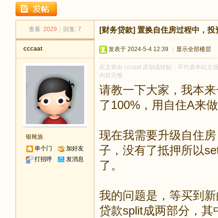
足
查看:
2029
|
回复:
7
[财务贷款]
置换自住房过程中，投
cccaat
发表于 2024-5-4 12:39
|
显示全部楼层
此文章由 cccaat 原创或转贴，不代表本站立场和
内容完整
请教一下大家，我本来
了100%，用自住A来
迹
现在我需要升级自住房
银靴族
子，没有了抵押所以set
串个门
加好友
打招呼
发消息
了。
我的问题是，等买到新
贷款split成两部分