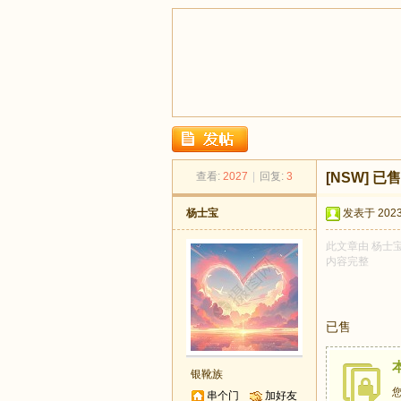
足
查看:
2027
|
回复:
3
[NSW]
已售
杨士宝
发表于 2023-
此文章由 杨士宝
内容完整
已售
迹
银靴族
串个门
加好友