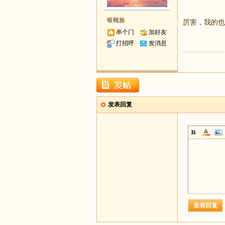
银靴族
厉害，我的也
串个门
加好友
打招呼
发消息
发表回复
发表回复