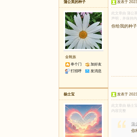
蒲公英的种子
发表于 2023-
此文章由 蒲公英
声明，并保持内
你给我的种子
金靴族
串个门
加好友
打招呼
发消息
杨士宝
发表于 2023-
此文章由 杨士宝
内容完整
蒲公
你