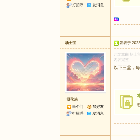
打招呼
发消息
杨士宝
发表于 2023-
此文章由 杨士宝
内容完整
以下三盆，每
银靴族
串个门
加好友
打招呼
发消息