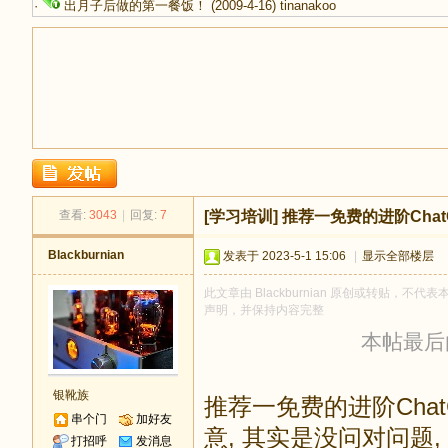
·
出月子后做的第一餐饭！
(2009-4-16)
tinanakoo
足
查看:
3043
|
回复:
7
[学习培训]
推荐一免费的进阶Chat
Blackburnian
发表于 2023-5-1 15:06
|
显示全部楼层
此文章由 Blackburnian 原创或转贴，不代表
声明，并保持内容完整
本帖最后由 B
迹
银靴族
推荐一免费的进阶Chat
串个门
加好友
意, 其实是没问对问题
打招呼
发消息