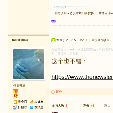
巴菲特说别人恐惧时我们要贪婪, 王健林告诉
superdigua
发表于 2023-5-1 15:37
|
显示全部楼层
此文章由 superdigua 原创或转贴，不代表本站
明，并保持内容完整
这个也不错：
https://www.thenewsle
钻石靴族
评分
串个门
加好友
参与人数
1
积分
+1
理由
打招呼
发消息