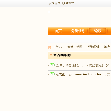
设为首页
收藏本站
首页
分类信息
论坛
论坛
澳洲生活区
投资理财
地产
精华好帖回顾
·
也许，你会懂的。。 （坑已填完）
(20
新
›
›
›
›
·
完成第一份Internal Audit Contract