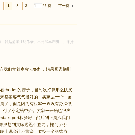
表
1
2
3
/ 3 页
下一页
nlyu 所有！转贴必须注明作者、出处和本声明，并保持
后上周六我们带着定金去签约，结果卖家拖到
rhodes的房子，当时没打算那么快买
来都客客气气挺好的，卖家是一个中国
周了，但是因为有租客一直没有办法做
示有意向，付了小定给中介。卖家一开始也很爽
 report和验房，然后到上周六我们
d。结果没想到卖家迟迟不签约，拖到了今
晚上说会计不靠谱，要换一个继续咨