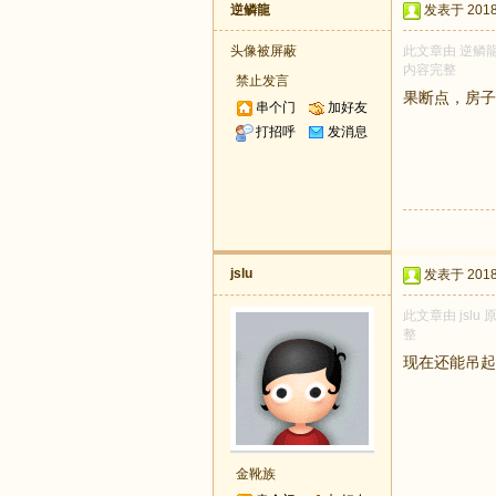
逆鳞龍
发表于 2018-
头像被屏蔽
此文章由 逆鳞龍
内容完整
禁止发言
果断点，房子
串个门
加好友
打招呼
发消息
jslu
发表于 2018-
此文章由 jsl
整
现在还能吊起
金靴族