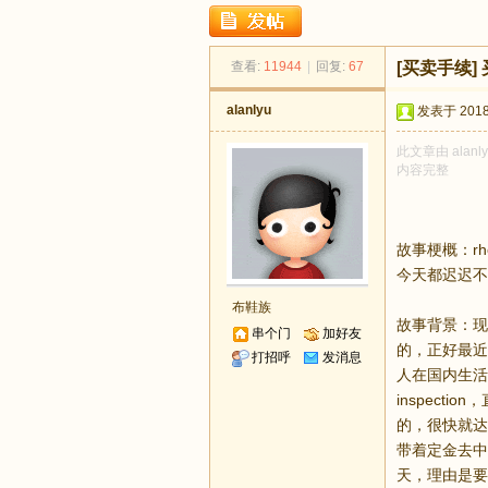
足
查看:
11944
|
回复:
67
[买卖手续]
alanlyu
发表于 2018-
此文章由 alan
内容完整
迹
故事梗概：r
今天都迟迟不
布鞋族
故事背景：现
串个门
加好友
的，正好最近
打招呼
发消息
人在国内生活
inspect
的，很快就达
带着定金去中介
天，理由是要