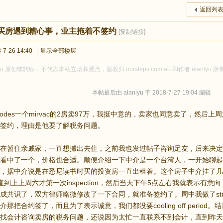
返回列
买房遇到糟心事，业主拖着不签约
[复制链接]
7-26 14:40
|
显示全部楼层
lyu 原创或转贴，不代表本站立场和观点，版权归 oursteps.com.au 和作者 ala
本帖最后由 alanlyu 于 2018-7-27 19:04 编辑
hodes一个mirvac的2房卖97万，我挺中意的，卖家也同意卖了，然
签约，理由是他要了解税务问题。
在暂住亲戚家，一直想搬出去住，之前我也发过帖子咨询足友，后来决定看
看中了一个，价格也合适。顺便介绍一下中介是一个台湾人，一开始聊起
，据中介说是在悉尼读书时买的投资房一直出租着。这个房子中介挂了几
ion，直到上上周六才第一次inspection，然后当天下午5点左右我就表
成共识了，双方律师略微修改了一下合同，就准备签约了。周中我做了strata
那把合约签了，而且为了表示诚意，我们都没要cooling off perio
找会计咨询卖房的税务问题，还说因为太忙一直联系不到会计，直到昨天