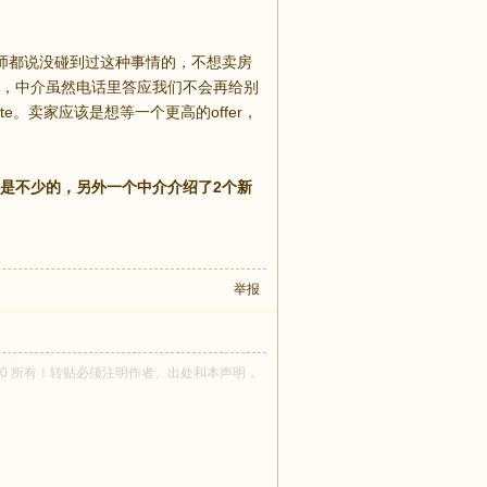
师都说没碰到过这种事情的，不想卖房
，中介虽然电话里答应我们不会再给别
te。卖家应该是想等一个更高的offer，
是不少的，另外一个中介介绍了2个新
举报
n_liu30 所有！转贴必须注明作者、出处和本声明，