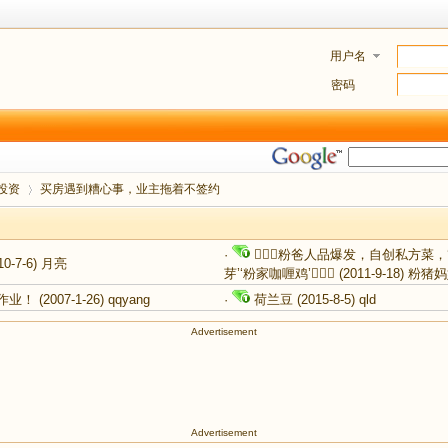
用户名
密码
投资
买房遇到糟心事，业主拖着不签约
·
粉爸人品爆发，自创私方菜，‘
10-7-6)
月亮
芽’‘粉家咖喱鸡’
(2011-9-18)
粉猪妈
›
，交作业！
(2007-1-26)
qqyang
·
荷兰豆
(2015-8-5)
qld
Advertisement
Advertisement