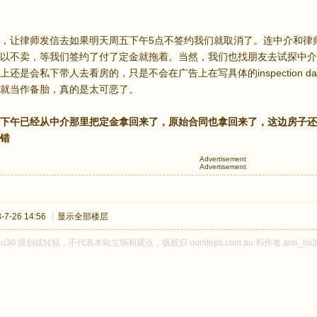
，让律师发信去如果明天周五下午5点不签约我们就取消了。连中介和律
以不卖，等我们签约了付了定金就拖着。当然，我们也找朋友去试探中介
还是会私下带人去看房的，只是不会在广告上在写具体的inspection da
就当作备胎，真的是太可恶了。
下午已经从中介那里把定金拿回来了，原始合同也拿回来了，这边房子还
错
Advertisement
Advertisement
7-26 14:56
|
显示全部楼层
liu30 原创或转贴，不代表本站立场和观点，版权归 oursteps.com.au 和作者 an