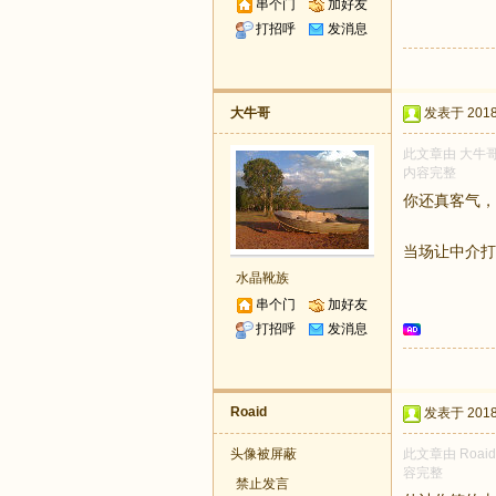
串个门
加好友
打招呼
发消息
大牛哥
发表于 2018-
此文章由 大牛哥
内容完整
你还真客气，
当场让中介打
水晶靴族
串个门
加好友
打招呼
发消息
Roaid
发表于 2018-
头像被屏蔽
此文章由 Roa
容完整
禁止发言