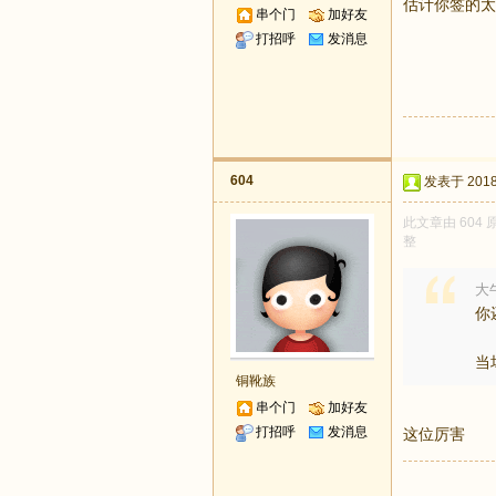
估计你签的太
串个门
加好友
打招呼
发消息
604
发表于 2018-
此文章由 604
整
大牛
你
当
铜靴族
串个门
加好友
打招呼
发消息
这位厉害