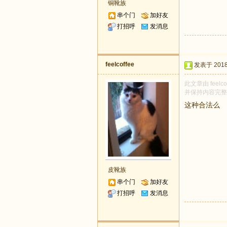
铜靴族
串个门
加好友
打招呼
发消息
feelcoffee
发表于 2018-
此文章由 feel
并保持内容完整
这种合法么
皮靴族
串个门
加好友
打招呼
发消息