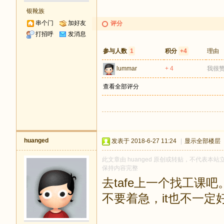
银靴族
串个门
加好友
评分
打招呼
发消息
参与人数
1
积分
+4
理由
lummar
+ 4
我很
查看全部评分
huanged
发表于 2018-6-27 11:24
|
显示全部楼层
此文章由 huanged 原创或转贴，不代表本站立
保持内容完整
去tafe上一个找工课吧
不要着急，it也不一