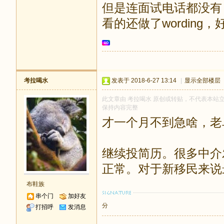
但是连面试电话都没有，
看的还做了wording
考拉喝水
发表于 2018-6-27 13:14
|
显示全部楼层
此文章由 考拉喝水 原创或转贴，不代表本站立场和
保持内容完整
才一个月不到急啥，老鸟
继续投简历。很多中介
正常。对于新移民来说
布鞋族
串个门
加好友
分
打招呼
发消息