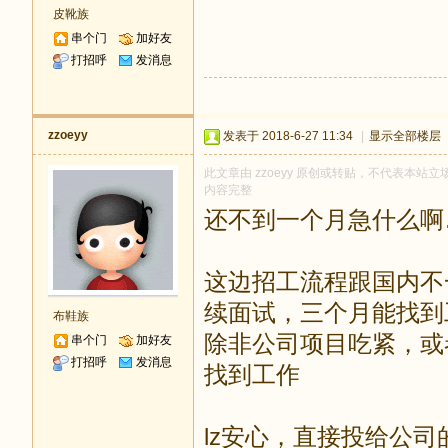
皮靴族
串个门
加好友
打招呼
发消息
zzoeyy
发表于 2018-6-27 11:34
|
显示全部楼层
此文章由 zzoeyy 原创或转贴，不代表本站立场
内容完整
还不到一个月急什么啊
这边招工流程跟国内不
续面试，三个月能找到
布鞋族
除非公司项目吃紧，或
串个门
加好友
打招呼
发消息
找到工作
lz安心，直接投给公