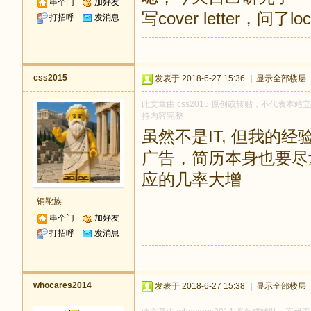
串个门
加好友
写cover letter，问了
打招呼
发消息
css2015
发表于 2018-6-27 15:36
|
显示全部楼层
此文章由 css2015 原创或转贴，不代表本站立场
持内容完整
虽然不是IT, 但我的经验
广告，简历本身也要尽
应的几率大增
铜靴族
串个门
加好友
打招呼
发消息
whocares2014
发表于 2018-6-27 15:38
|
显示全部楼层