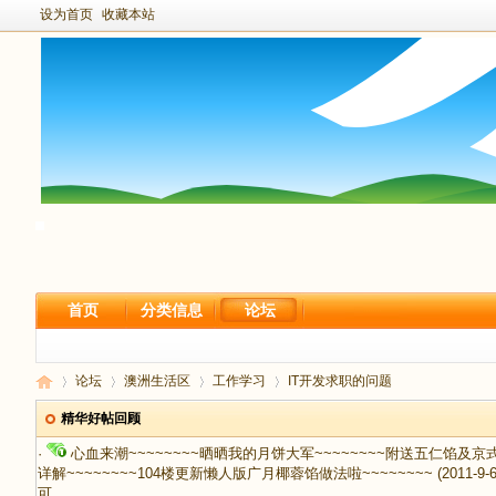
设为首页
收藏本站
首页
分类信息
论坛
论坛
澳洲生活区
工作学习
IT开发求职的问题
精华好帖回顾
·
心血来潮~~~~~~~~晒晒我的月饼大军~~~~~~~~附送五仁馅及
详解~~~~~~~~104楼更新懒人版广月椰蓉馅做法啦~~~~~~~~
(2011-9-
新
›
›
›
›
可