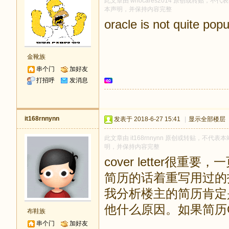
此文章由 whocares2014 原创或转贴，不代表
本声明，并保持内容完整
oracle is not quite pop
金靴族
串个门
加好友
打招呼
发消息
it168rnnynn
发表于 2018-6-27 15:41
|
显示全部楼层
此文章由 it168rnnynn 原创或转贴，不代表本
明，并保持内容完整
cover letter很重要
简历的话着重写用过的
我分析楼主的简历肯定
他什么原因。如果简历
布鞋族
串个门
加好友