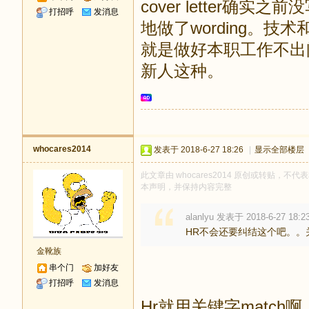
cover letter确
打招呼
发消息
地做了wording。
就是做好本职工作不出
新人这种。
whocares2014
发表于 2018-6-27 18:26
|
显示全部楼层
此文章由 whocares2014 原创或转贴，不代表
本声明，并保持内容完整
alanlyu 发表于 2018-6-27 18:2
HR不会还要纠结这个吧。。关
金靴族
串个门
加好友
打招呼
发消息
Hr就用关键字match