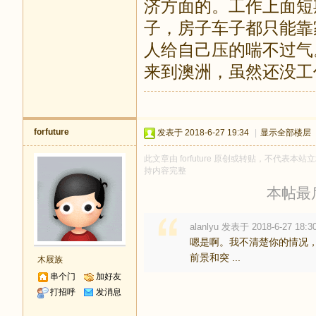
济方面的。工作上面短
子，房子车子都只能靠
人给自己压的喘不过气
来到澳洲，虽然还没工
forfuture
发表于 2018-6-27 19:34
|
显示全部楼层
此文章由 forfuture 原创或转贴，不代表本站立
持内容完整
本帖最后由
alanlyu 发表于 2018-6-27 18:3
嗯是啊。我不清楚你的情况
前景和突 ...
木屐族
串个门
加好友
打招呼
发消息