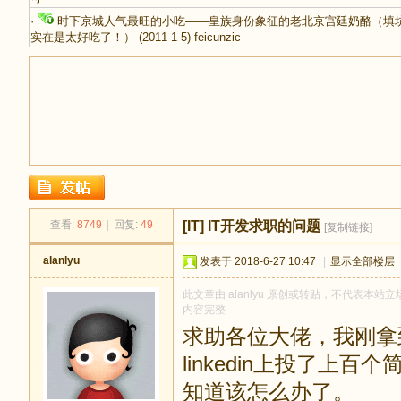
·
时下京城人气最旺的小吃——皇族身份象征的老北京宫廷奶酪（填
实在是太好吃了！）
(2011-1-5)
feicunzic
足
查看:
8749
|
回复:
49
[IT]
IT开发求职的问题
[复制链接]
alanlyu
发表于 2018-6-27 10:47
|
显示全部楼层
此文章由 alanlyu 原创或转贴，不代表本站立场
内容完整
求助各位大佬，我刚拿到
迹
linkedin上投了
知道该怎么办了。