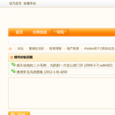
设为首页
收藏本站
首页
分类信息
论坛
论坛
澳洲生活区
投资理财
地产投资
rhodes买个2房自住
精华好帖回顾
·
感天动地的二小毛哟，为奶奶一片忠心把门开
(2009-3-7)
edith921
新
›
›
›
›
›
·
澳洲常见鸟类图集
(2012-1-9)
d200