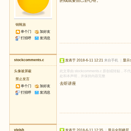
的钱就要自己舒心呀。
铜靴族
串个门
加好友
打招呼
发消息
stockcomments.c
发表于 2018-6-11 12:21
来自手机
|
显示
头像被屏蔽
此文章由 stockcomments.c 原创或转贴，不
处和本声明，并保持内容完整
禁止发言
去听讲座
串个门
加好友
打招呼
发消息
vivish
发表于 2018-6-11 12:35
|
显示全部楼层