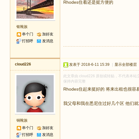
Rhodes住着还是挺方便的
银靴族
串个门
加好友
打招呼
发消息
cloud226
发表于 2018-6-11 15:39
|
显示全部楼层
此文章由 cloud226 原创或转贴，不代表本站立
保持内容完整
Rhodes住起来挺好的 将来出租也很
我父母和我在悉尼住过好几个区 他们就对
铜靴族
串个门
加好友
打招呼
发消息