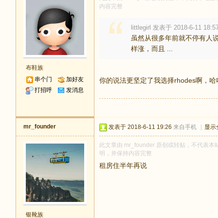
内容完整
littlegirl 发表于 2018-6-11 18:5
虽然从很多年前就不停有人说
样涨，而且 ...
布鞋族
串个门
加好友
你的说法更坚定了我选择rhodes啊，哈
打招呼
发消息
mr_founder
发表于 2018-6-11 19:26
来自手机
|
显示
此文章由 mr_founder 原创或转贴，不代表本站
明，并保持内容完整
租房住半年再说
银靴族