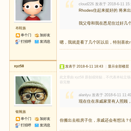
cloud226 发表于 2018-6-11 15:
Rhodes住起来挺好的 将
我父母和我在悉尼住过好几个区 
布鞋族
串个门
加好友
打招呼
发消息
嗯，我就是看了几个区以后，特别喜欢rh
xyz58
发表于 2018-6-11 18:43
|
显示全部楼层
此文章由 xyz58 原创或转贴，不代表本站立场和
容完整
alanlyu 发表于 2018-6-11 11:4
现在住在亲戚家里有人照顾，
银靴族
串个门
加好友
你搬出去租房子住，亲戚还会有想法？
打招呼
发消息