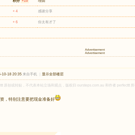
积分
+10
理由
+ 4
感谢分享
+ 6
你太有才了
Advertisement
Advertisement
10-18 20:35
来自手机
|
显示全部楼层
ecttt 原创或转贴，不代表本站立场和观点，版权归 oursteps.com.au 和作者 perf
资，特别注意要把现金准备好