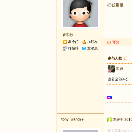
把钱带足
皮靴族
串个门
加好友
评分
打招呼
发消息
参与人数
1
渔妇
查看全部评分
tony_wang99
发表于 2016-
此文章由 tony