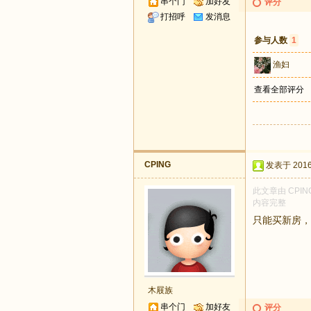
串个门
加好友
评分
打招呼
发消息
参与人数
1
渔妇
查看全部评分
CPING
发表于 2016-
此文章由 CPI
内容完整
只能买新房，
木屐族
串个门
加好友
评分