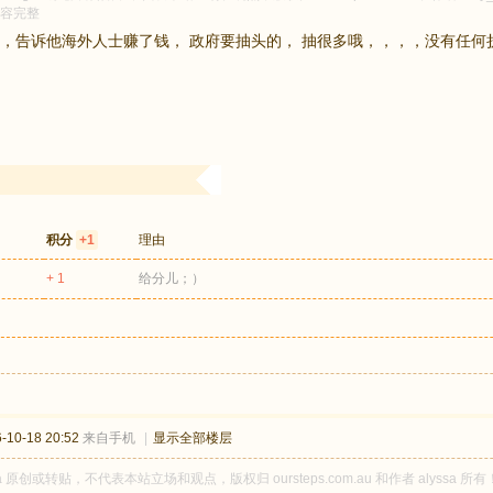
容完整
，告诉他海外人士赚了钱， 政府要抽头的， 抽很多哦，，，，没有任何
积分
+1
理由
+ 1
给分儿；）
10-18 20:52
来自手机
|
显示全部楼层
ssa 原创或转贴，不代表本站立场和观点，版权归 oursteps.com.au 和作者 aly