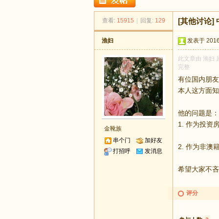
足
查看:
15915
|
回复:
129
[其他讨论]
渔妇
发表于 2016-
此文章由 渔妇 
完整
有位国内朋友
本人这方面知
迹
他的问题是：
1. 作为投
金靴族
串个门
加好友
2. 作为非
打招呼
发消息
希望大家不吝
评分