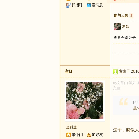
打招呼
发消息
参与人数
1
渔妇
查看全部评分
渔妇
发表于 2016-
此文章由 渔妇 
完整
pe
非
金靴族
这个，貌似人
串个门
加好友