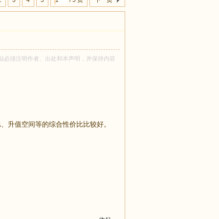
2
3
4
5
/ 5 页
下一页
所有！转贴必须注明作者、出处和本声明，并保持内容
比、升值空间等的综合性价比比较好。