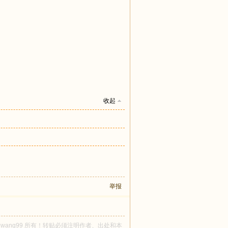
收起
举报
ony_wang99 所有！转贴必须注明作者、出处和本