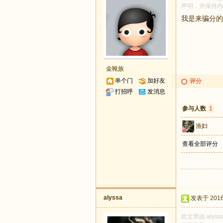
声明，并保持内
我是来骗分的
金靴族
串个门
加好友
评分
打招呼
发消息
参与人数
1
渔妇
查看全部评分
alyssa
发表于 2016-
此文章由 aly