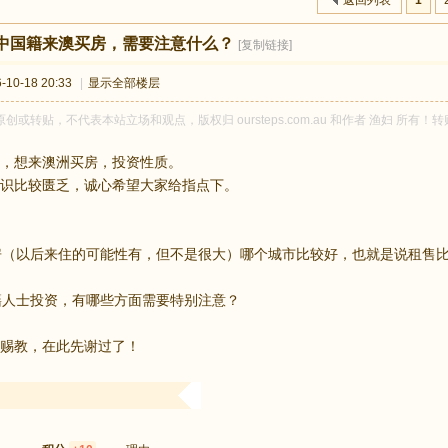
返回列表
1
中国籍来澳买房，需要注意什么？
[复制链接]
10-18 20:33
|
显示全部楼层
原创或转贴，不代表本站立场和观点，版权归 oursteps.com.au 和作者 渔妇 
，想来澳洲买房，投资性质。
识比较匮乏，诚心希望大家给指点下。
资房（以后来住的可能性有，但不是很大）哪个城市比较好，也就是说租售
澳籍人士投资，有哪些方面需要特别注意？
赐教，在此先谢过了！