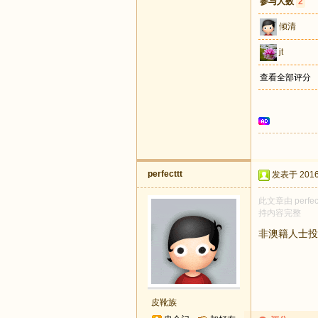
参与人数
2
倾清
jt
查看全部评分
perfecttt
发表于 2016-
此文章由 perf
持内容完整
非澳籍人士投
皮靴族