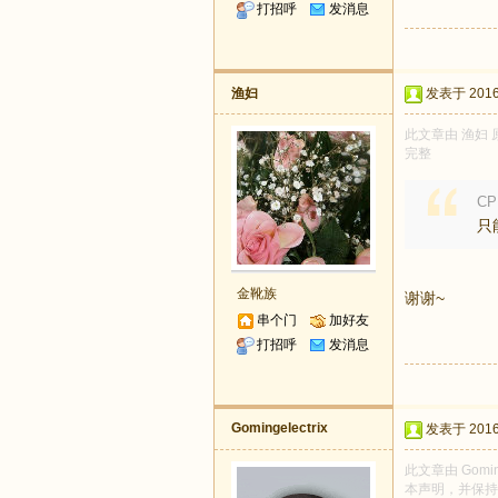
打招呼
发消息
渔妇
发表于 2016-
此文章由 渔妇 
完整
CP
只
金靴族
谢谢~
串个门
加好友
打招呼
发消息
Gomingelectrix
发表于 2016-
此文章由 Gomi
本声明，并保持