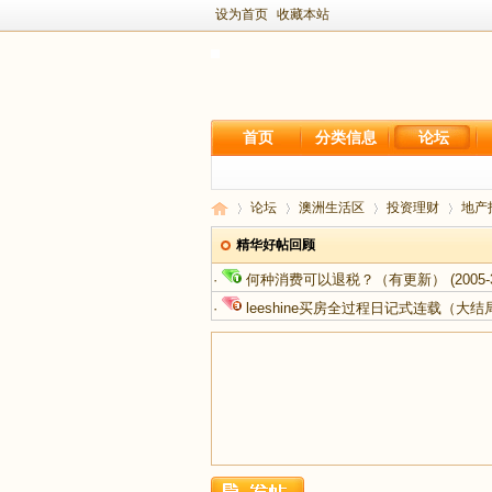
设为首页
收藏本站
首页
分类信息
论坛
论坛
澳洲生活区
投资理财
地产
精华好帖回顾
·
何种消费可以退税？（有更新）
(2005-
新
›
›
›
›
·
leeshine买房全过程日记式连载（大结