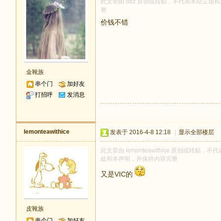
此文章由 obz 原创或转贴，不代表本站立场和观
整
价钱不错
金靴族
串个门
加好友
打招呼
发消息
lemonteawithice
发表于 2016-4-8 12:18
|
显示全部楼层
此文章由 lemonteawithice 原创或转贴，不
处和本声明，并保持内容完整
又是VIC的
皮靴族
串个门
加好友