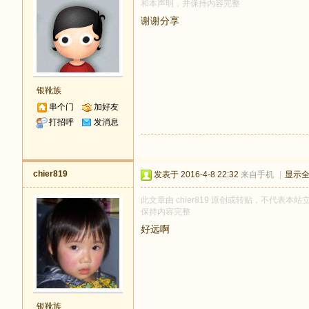
和本声明，并保持内容完整
谢谢分享
银靴族
串个门
加好友
打招呼
发消息
chier819
发表于 2016-4-8 22:32
来自手机
|
显示
此文章由 chier819 原创或转贴，不代表本站立
保持内容完整
好远啊
银靴族