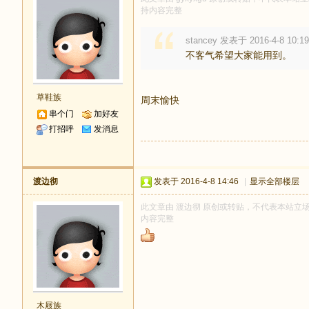
持内容完整
stancey 发表于 2016-4-8 10:19
不客气希望大家能用到。
草鞋族
周末愉快
串个门
加好友
打招呼
发消息
渡边彻
发表于 2016-4-8 14:46
|
显示全部楼层
此文章由 渡边彻 原创或转贴，不代表本站立场和观
内容完整
木屐族