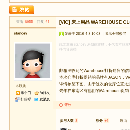
足
查看:
8955
|
回复:
61
[VIC]
床上用品 WAREHOUSE CLO
stancey
发表于 2016-4-8 10:08
|
显示全部楼层
此文章由 stancey 原创或转贴，不代表本站立场
持内容完整
迹
邮箱里收到的Warehouse打折销售的
本次仓库打折促销的品牌有JASON，WAM HOM
详情参见下图。由于这次的仓库位置太远
木屐族
去年在东南区有他们的Warehous
串个门
加好友
打招呼
发消息
评分
参与人数
3
积分
+6
理由