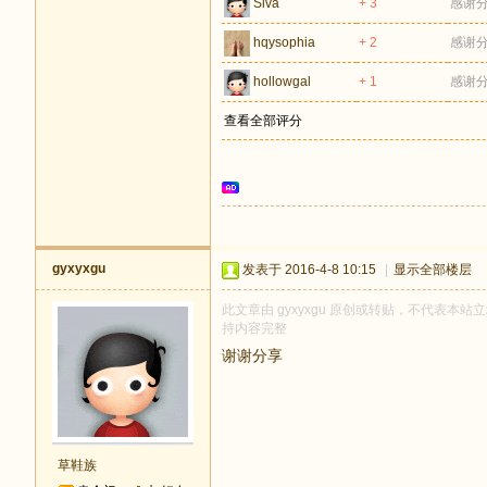
Siva
+ 3
感谢
hqysophia
+ 2
感谢
hollowgal
+ 1
感谢
查看全部评分
gyxyxgu
发表于 2016-4-8 10:15
|
显示全部楼层
此文章由 gyxyxgu 原创或转贴，不代表本站立场
持内容完整
谢谢分享
草鞋族