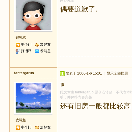
内容完整
偶要道歉了.
银靴族
串个门
加好友
打招呼
发消息
fantergaruo
发表于 2006-1-6 15:01
|
显示全部楼层
顶
此文章由 fantergaruo 原创或转贴，不代表本
明，并保持内容完整
还有旧房一般都比较高
皮靴族
串个门
加好友