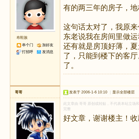
有的两三年的房子，地
这句话太对了，我原来住
东老说我在房间里做运
布鞋族
还有就是房顶好薄，夏
串个门
加好友
打招呼
发消息
了，只能到楼下的客厅
了。
哥哥
发表于 2006-1-6 10:10
|
显示全部楼层
此文章由 哥哥 原创或转贴，不代表本站立场和观点
完整
好文章，谢谢楼主！收