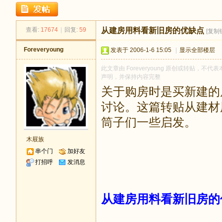
足
查看:
17674
|
回复:
59
从建房用料看新旧房的优缺点
[复制
Foreveryoung
发表于 2006-1-6 15:05
|
显示全部楼层
此文章由 Foreveryoung 原创或转贴，不代表
声明，并保持内容完整
关于购房时是买新建的
讨论。这篇转贴从建材
迹
筒子们一些启发。
木屐族
串个门
加好友
打招呼
发消息
从建房用料看新旧房的