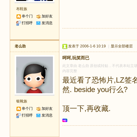
布鞋族
串个门
加好友
打招呼
发消息
老么劲
发表于 2006-1-6 10:19
|
显示全部楼层
呵呵,玩笑而已
此文章由 老么劲 原创或转贴，不代表本站立场和观
内容完整
最近看了恐怖片,LZ签名
然. beside you行么?
银靴族
顶一下,再收藏.
串个门
加好友
打招呼
发消息