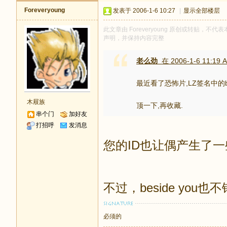
Foreveryoung
发表于 2006-1-6 10:27
|
显示全部楼层
此文章由 Foreveryoung 原创或转贴，不代表
声明，并保持内容完整
老么劲
在 2006-1-6 11:19 
最近看了恐怖片,LZ签名中的beh
木屐族
顶一下,再收藏.
串个门
加好友
打招呼
发消息
您的ID也让偶产生了
不过，beside yo
必须的