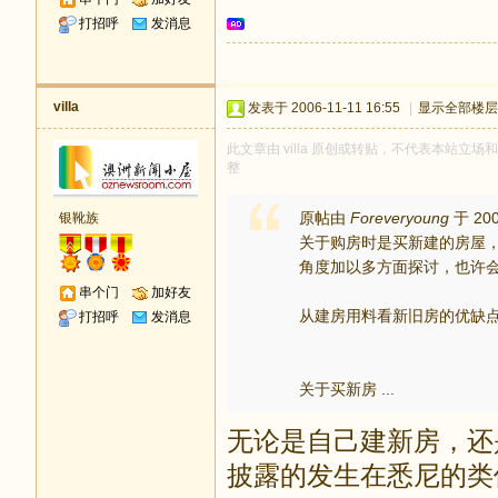
打招呼
发消息
villa
发表于 2006-11-11 16:55
|
显示全部楼层
此文章由 villa 原创或转贴，不代表本站立场和观
整
原帖由
Foreveryoung
于 200
银靴族
关于购房时是买新建的房屋
角度加以多方面探讨，也许
串个门
加好友
从建房用料看新旧房的优缺
打招呼
发消息
关于买新房 ...
无论是自己建新房，还
披露的发生在悉尼的类