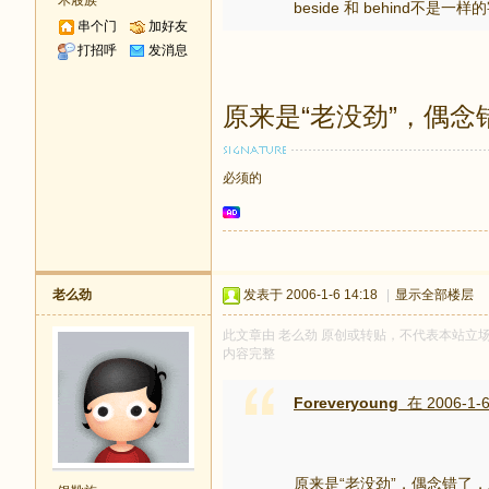
木屐族
beside 和 behind不是
串个门
加好友
打招呼
发消息
原来是“老没劲”，偶念
必须的
老么劲
发表于 2006-1-6 14:18
|
显示全部楼层
此文章由 老么劲 原创或转贴，不代表本站立场和观
内容完整
Foreveryoung
在 2006-1-6
原来是“老没劲”，偶念错了，