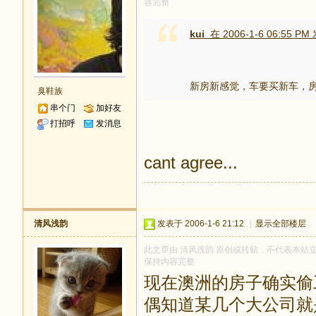
容完整
kui
在 2006-1-6 06:55 PM
新房新感觉，车要买新车，
臭鞋族
串个门
加好友
打招呼
发消息
cant agree...
清风浅韵
发表于 2006-1-6 21:12
|
显示全部楼层
此文章由 清风浅韵 原创或转贴，不代表本站立场和
保持内容完整
现在澳洲的房子确实偷
偶知道某几个大公司就