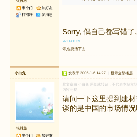
银靴族
串个门
加好友
打招呼
发消息
Sorry, 偶自己都写错
笨,也要活下去...
小白兔
发表于 2006-1-6 14:27
|
显示全部楼层
此文章由 小白兔 原创或转贴，不代表本站立场和观
内容完整
请问一下这里提到建材
谈的是中国的市场情况
银靴族
串个门
加好友