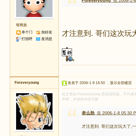
Foreveryoung
在 2006-1-6
银靴族
才注意到. 哥们这次玩
串个门
加好友
打招呼
发消息
Foreveryoung
发表于 2006-1-9 16:50
|
显示全部楼层
此文章由 Foreveryoung 原创或转贴，不代表
声明，并保持内容完整
老么劲
在 2006-1-8 05:30 
才注意到. 哥们这次玩大了,