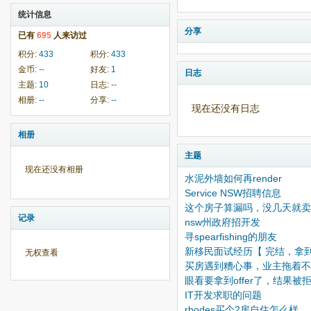
统计信息
分享
已有
695
人来访过
积分:
433
积分:
433
金币:
--
好友:
1
日志
主题:
10
日志:
--
相册:
--
分享:
--
现在还没有日志
相册
主题
现在还没有相册
水泥外墙如何再render
Service NSW招聘信息
这个房子算漏吗，没几天就卖
记录
nsw州政府招开发
寻spearfishing的朋友
新移民面试经历【 完结，拿到第
无权查看
买房遇到糟心事，业主拖着不
眼看要拿到offer了，结果被
IT开发求职的问题
rhodes买个2房自住怎么样