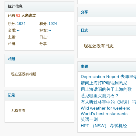
统计信息
分享
已有
62
人来访过
积分:
1924
积分:
1924
金币:
--
好友:
--
日志
主题:
--
日志:
--
相册:
--
分享:
--
现在还没有日志
相册
主题
现在还没有相册
Depreciation Report 去哪
请问上海打IP电话到悉尼
用上海话唱的关于上海的歌
记录
悉尼哪里买磨刀石？
有人听过林宇中的《对调》吗
Wild weather for weekend
无权查看
World's best restaurants
笑话一则
HPT （NSW） 考试机经