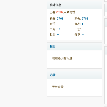
统计信息
已有
2596
人来访过
积分:
2768
积分:
2768
金币:
--
好友:
1
主题:
97
日志:
--
相册:
--
分享:
--
相册
现在还没有相册
记录
无权查看