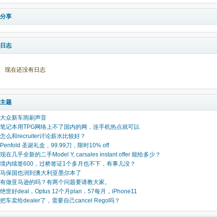
分享
日志
现在还没有日志
主题
大众新车雨刷声音
笔记本用TPG网络上不了国内的网，连手机热点就可以
怎么和recruiter讨论薪水比较好？
Penfold 圣诞礼盒，99.99刀，限时10% off
现在几乎全新的二手Model Y, carsales instant offer 能给多少？
境内续签600，过桥签证1个多月也不下，有事儿没？
马保国也润到澳大利亚墨尔本了
有做亚马逊的吗？有两个问题要请教大家。
绝世好deal，Optus 12个月plan，57每月，iPhone11
把车卖给dealer了，需要自己cancel Rego吗？