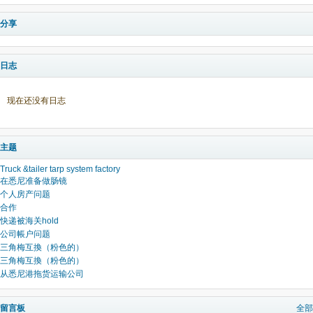
分享
日志
现在还没有日志
主题
Truck &tailer tarp system factory
在悉尼准备做肠镜
个人房产问题
合作
快递被海关hold
公司帳户问题
三角梅互換（粉色的）
三角梅互換（粉色的）
从悉尼港拖货运输公司
留言板
全部