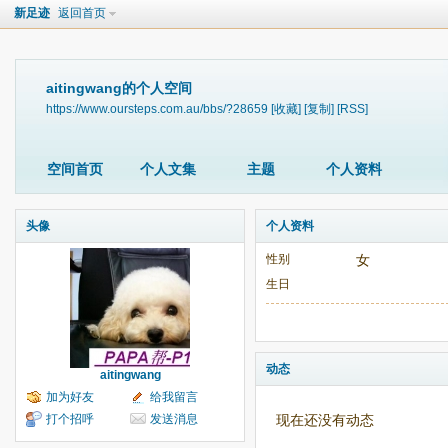
新足迹
返回首页
aitingwang的个人空间
https://www.oursteps.com.au/bbs/?28659
[收藏]
[复制]
[RSS]
空间首页
个人文集
主题
个人资料
头像
个人资料
性别
女
生日
动态
aitingwang
加为好友
给我留言
打个招呼
发送消息
现在还没有动态