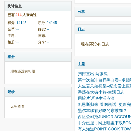
统计信息
分享
已有
214
人来访过
积分:
14145
积分:
14145
金币:
--
好友:
--
日志
主题:
--
日志:
--
相册:
--
分享:
--
现在还没有日志
相册
主题
现在还没有相册
扫街直出 两张流
第一次自冲自扫黑白卷--求指
人生若只如初见--纪念爱上摄
记录
游荡在大街小巷-生活日志
用胶片诉说生活点滴
凯恩斯归来-看图说话 -更新
无权查看
墨尔本哪有好吃的东坡肉？
西区公司招JUNIOR ACCOUNT
中介已退，网上哪里下载BOND 
有人知道POINT COOK TO