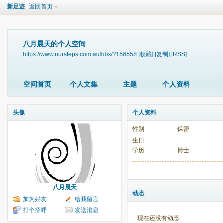
新足迹
返回首页
八月晨天的个人空间
https://www.oursteps.com.au/bbs/?156558
[收藏]
[复制]
[RSS]
空间首页
个人文集
主题
个人资料
头像
个人资料
性别
保密
生日
学历
博士
八月晨天
动态
加为好友
给我留言
打个招呼
发送消息
现在还没有动态