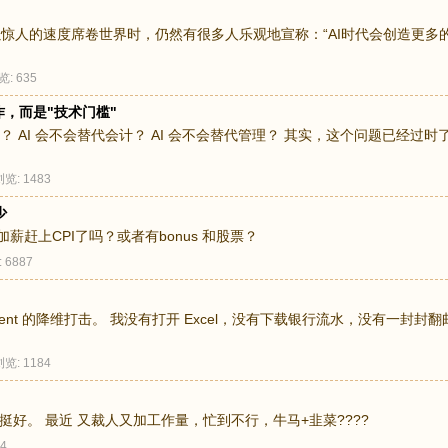
等AI工具以惊人的速度席卷世界时，仍然有很多人乐观地宣称：“AI时代会创造更
览: 635
工作，而是"技术门槛"
 AI 会不会替代会计？ AI 会不会替代管理？ 其实，这个问题已经过时了。 
浏览: 1483
少
加薪赶上CPI了吗？或者有bonus 和股票？
 6887
ent 的降维打击。 我没有打开 Excel，没有下载银行流水，没有一封封翻邮
浏览: 1184
的挺好。 最近 又裁人又加工作量，忙到不行，牛马+韭菜????
4