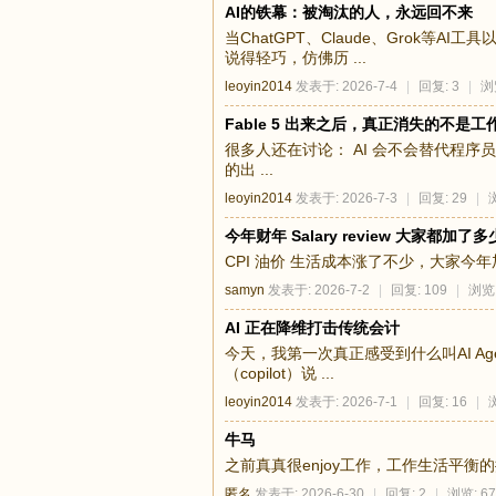
AI的铁幕：被淘汰的人，永远回不来
当ChatGPT、Claude、Grok
说得轻巧，仿佛历 ...
leoyin2014
发表于: 2026-7-4
|
回复: 3
|
浏
Fable 5 出来之后，真正消失的不是
很多人还在讨论： AI 会不会替代程序员？
的出 ...
leoyin2014
发表于: 2026-7-3
|
回复: 29
|
今年财年 Salary review 大家都加了多
CPI 油价 生活成本涨了不少，大家今年
samyn
发表于: 2026-7-2
|
回复: 109
|
浏览:
AI 正在降维打击传统会计
今天，我第一次真正感受到什么叫AI Ag
（copilot）说 ...
leoyin2014
发表于: 2026-7-1
|
回复: 16
|
牛马
之前真真很enjoy工作，工作生活平衡
匿名
发表于: 2026-6-30
|
回复: 2
|
浏览: 67