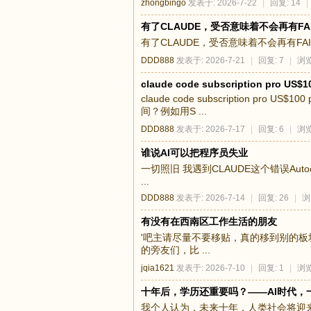
zhongbingo
发表于: 2026-7-22
|
回复: 14
|
有了CLAUDE，受否意味着不会再有FAIL
有了CLAUDE，受否意味着不会再有FAI
DDD888
发表于: 2026-7-21
|
回复: 7
|
浏览
claude code subscription pro US$1
claude code subscription pro U
间？例如用S ...
DDD888
发表于: 2026-7-17
|
回复: 6
|
浏览
谁说AI可以把程序员失业
一切照旧 我遇到CLAUDE这个错误Autocompact is th
...
DDD888
发表于: 2026-7-14
|
回复: 26
|
浏
有没有在西南区工作生活的朋友
'吧主请尽量不要移贴，真的移到别的板块
的旁友们，比 ...
jqia1621
发表于: 2026-7-10
|
回复: 1
|
浏览
十年后，学历还重要吗？——AI时代，
我个人认为，未来十年，人类社会将迎