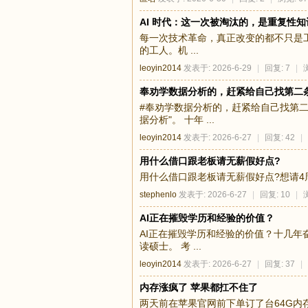
AI 时代：这一次被淘汰的，是重复性
每一次技术革命，真正改变的都不只是工
的工人。机 ...
leoyin2014
发表于: 2026-6-29
|
回复: 7
|
奉劝学数据分析的，赶紧给自己找第二
#奉劝学数据分析的，赶紧给自己找第
据分析"。 十年 ...
leoyin2014
发表于: 2026-6-27
|
回复: 42
|
用什么借口跟老板请无薪假好点?
用什么借口跟老板请无薪假好点?想请4周
stephenlo
发表于: 2026-6-27
|
回复: 10
|
AI正在摧毁学历和经验的价值？
AI正在摧毁学历和经验的价值？十几年
读硕士。 考 ...
leoyin2014
发表于: 2026-6-27
|
回复: 37
|
内存涨疯了 苹果都扛不住了
两天前在苹果官网前下单订了台64G内存的