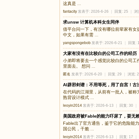
这真是 ...
fantacity
发表于: 2026-6-26
|
回复: 25
|
浏览
求unsw 计算机本科女生同伴
借平台问一下，有没有哪位前辈家有女孩
中文，如果有需 ...
yangspongebob
发表于: 2026-6-21
|
回复: 
大家有没有在比较白的公司工作的经历
小弟即将要去一个感觉比较白的公司工作，现
里面去。 想问 ...
匿名
发表于: 2026-6-20
|
回复: 29
|
浏览: 2
AI辟邪剑谱：不用等死，用了自宫！古
在代码的江湖里，从前有一批人，被称为
熟背设计模式 ...
leoyin2014
发表于: 2026-6-13
|
回复: 30
|
美国政府被Fable的能力吓尿了，耍无
Fable出了官方通告，鉴于它的危险能力，禁止非美国
国公民，干脆 ...
leoyin2014
发表于: 2026-6-13
|
回复: 17
|