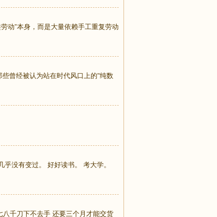
类劳动”本身，而是大量依赖手工重复劳动
那些曾经被认为站在时代风口上的"纯数
几乎没有变过。 好好读书。 考大学。
存要七八千刀下不去手 还要三个月才能交货