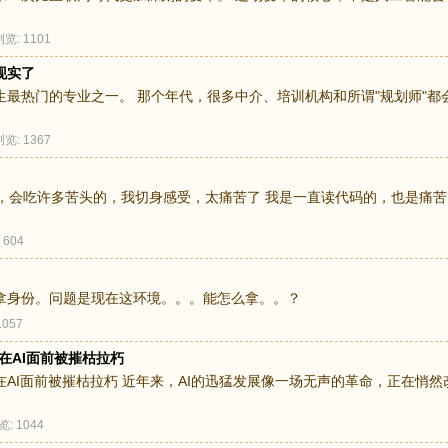
浏览: 1101
现实了
最热门的专业之一。 那个年代，很多中介、培训机构和所谓"规划师"都
浏览: 1367
代码，会吃许多苦头的，我切身感受，太痛苦了 我是一直读代码的，也是痛苦，
 604
拿身份。问题是现在这环境。。。能怎么拿。。？
1057
弟，在AI面前被摧枯拉朽
兄难弟，在AI面前被摧枯拉朽 近年来，AI的迅猛发展像一场无声的革命，正在
览: 1044