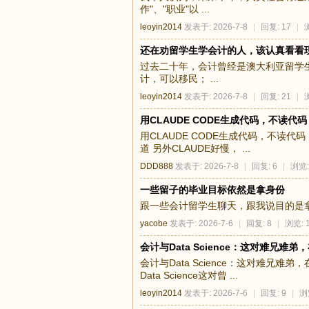
作"、"职业"以 ...
leoyin2014
发表于: 2026-7-8
|
回复: 17
|
还在劝留学生学会计的人，该认真看看
过去二十年，会计曾经是澳大利亚留学生
计，可以移民； ...
leoyin2014
发表于: 2026-7-8
|
回复: 21
|
用CLAUDE CODE生成代码，不读代码
用CLAUDE CODE生成代码，不读
道 另外CLAUDE好慢， ...
DDD888
发表于: 2026-7-8
|
回复: 6
|
浏览:
一些留子的毕业目标依然是拿身份
跟一些会计留学生聊天，跟我说目的是
yacobe
发表于: 2026-7-6
|
回复: 8
|
浏览: 
会计与Data Science：这对难兄难
会计与Data Science：这对难
Data Science这对曾 ...
leoyin2014
发表于: 2026-7-6
|
回复: 9
|
浏