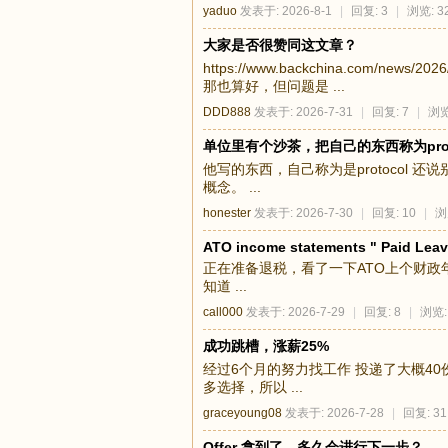
yaduo
发表于: 2026-8-1
|
回复: 3
|
浏览: 3
大家是否很赞同这文章？
足
https://www.backchina.com/
那也算好，但问题是 ...
DDD888
发表于: 2026-7-31
|
回复: 7
|
浏览
单位里有个沙茶，把自己的东西称为prot
他写的东西，自己称为是protocol 还说别
概念。 ...
honester
发表于: 2026-7-30
|
回复: 10
|
浏
ATO income statements " Paid Leav
迹
正在准备退税，看了一下ATO上个财政年度(25-2
知道 ...
call000
发表于: 2026-7-29
|
回复: 8
|
浏览:
成功跳槽，涨薪25%
经过6个月的努力找工作 投递了大概40份简历 H
多选择，所以 ...
graceyoung08
发表于: 2026-7-28
|
回复: 31
Offer 拿到了，多久会进行下一步？