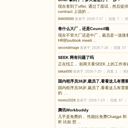
现在拿到了offer, 通过了面试，然后提供
contract 上说的 ...
94609560
发表于: 2026-7-27
|
回复: 7
|
浏
卷什么大厂，还是Council稳
现在不管大厂还是中厂，裁员是一波接
HR的outlook meeti ...
secondimage
发表于: 2026-7-26
|
回复: 57
SEEK 网有问题了吗
正在找工， 前两天看SEEK 上的工作
laikai000
发表于: 2026-7-25
|
回复: 1
|
浏览
国内程序员38岁,裁员了,看看这儿有需
国内程序员38岁,裁员了,看看这儿有需要
的. ...
momo2026
发表于: 2026-7-23
|
回复: 67
|
腾讯Workbuddy
几乎是免费的， 性能比免费Chatgpt 和
析 比如 想 ...