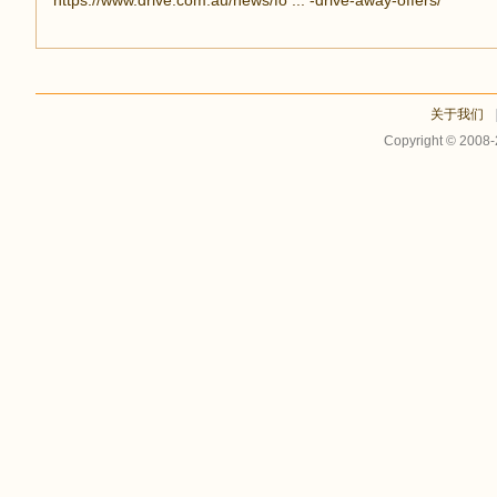
https://www.drive.com.au/news/fo ... -drive-away-offers/
关于我们
Copyright © 2008