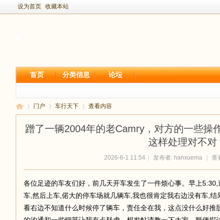
设为首页
收藏本站
首页
分类信息
论坛
门户
车行天下
查看内容
蹭了一辆2004年的老Camry，对方的一些
这样处理对不对
新
›
›
›
2026-6-1 11:54
|
发布者:
hanxuema
|
查看
各位足迹的车友们好，前几天开车发生了一件烦心事。早上5:30,
车,然后上车,偌大的停车场就几辆车,我也很肯定我右边没有车,结
看右边不知道什么时候停了辆车，责任全在我，这点没什么好推