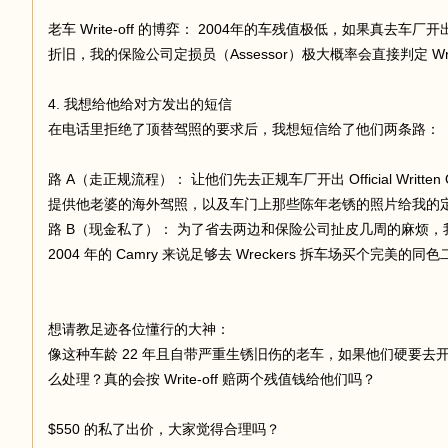
老车 Write-off 的博弈： 2004年的车残值极低，如果真去
折旧，我的保险公司定损员（Assessor）极大概率会直接判定 Wri
4. 我想给他给对方发出的短信
在电话里拒绝了顶替驾照的要求后，我想短信给了他们两条路：
路 A（走正规流程）： 让他们先去正规车厂开出 Official Writ
提供他老婆的海外驾照，以及车门上那些陈年老锈的照片给我的
路 B（现金私了）： 为了省去两边和保险公司扯皮几周的麻烦，我
2004 年的 Camry 来说足够去 Wreckers 拆车场买个完美的
想请教足迹各位懂行的大神：
像这种车龄 22 年且自带严重生锈旧伤的老车，如果他们硬要
么处理？真的会按 Write-off 赔两个残值钱给他们吗？
$550 的私了出价，大家觉得合理吗？