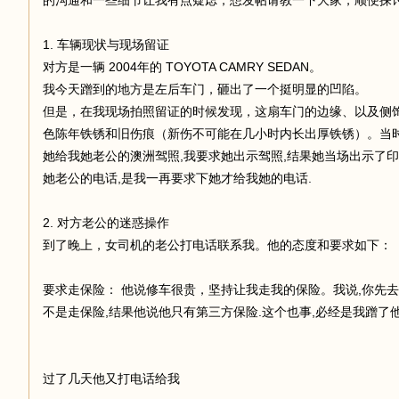
的沟通和一些细节让我有点疑虑，想发帖请教一下大家，顺便探
1. 车辆现状与现场留证
足
对方是一辆 2004年的 TOYOTA CAMRY SEDAN。
我今天蹭到的地方是左后车门，砸出了一个挺明显的凹陷。
但是，在我现场拍照留证的时候发现，这扇车门的边缘、以及侧
色陈年铁锈和旧伤痕（新伤不可能在几小时内长出厚铁锈）。当时
她给我她老公的澳洲驾照,我要求她出示驾照,结果她当场出示了
她老公的电话,是我一再要求下她才给我她的电话.
2. 对方老公的迷惑操作
迹
到了晚上，女司机的老公打电话联系我。他的态度和要求如下：
要求走保险： 他说修车很贵，坚持让我走我的保险。我说,你先去cl
不是走保险,结果他说他只有第三方保险.这个也事,必经是我蹭了他
过了几天他又打电话给我