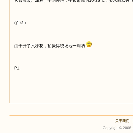
它喜温暖、凉爽、半阴环境，生长适温为10-25°C，要求疏松透
足
(百科）
由于开了六株花，拍摄得绕场地一周呐
P1.
迹
关于我们
Copyright © 2008