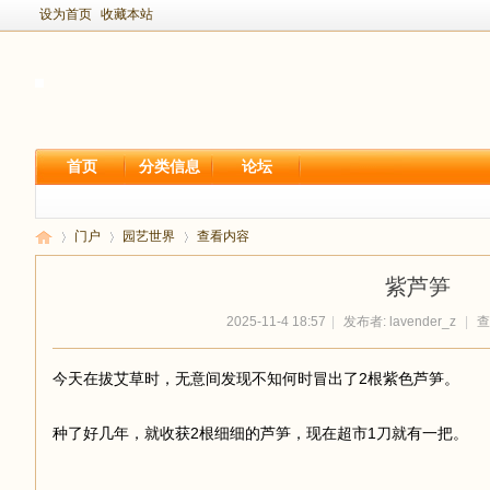
设为首页
收藏本站
首页
分类信息
论坛
门户
园艺世界
查看内容
紫芦笋
2025-11-4 18:57
|
发布者:
lavender_z
|
查看
新
›
›
›
今天在拔艾草时，无意间发现不知何时冒出了2根紫色芦笋。
种了好几年，就收获2根细细的芦笋，现在超市1刀就有一把。