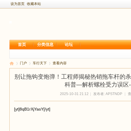
设为首页
收藏本站
首页
分类信息
论坛
门户
车行天下
查看内容
别让拖钩变炮弹！工程师揭秘热销拖车杆的杀
科普—解析螺栓受力误区--Ke
新
›
›
›
2025-10-31 21:12
|
发布者:
APSTNDP
|
查
[yt]8qB1rXjYasY[/yt]