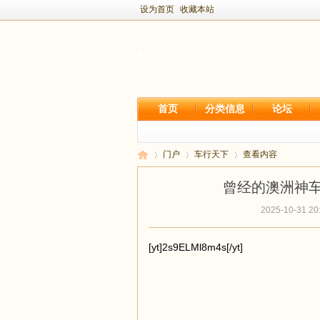
设为首页
收藏本站
首页
分类信息
论坛
门户
车行天下
查看内容
曾经的澳洲神车 ma
2025-10-31 20
新
›
›
›
[yt]2s9ELMl8m4s[/yt]