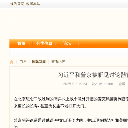
设为首页
收藏本站
首页
分类信息
论坛
门户
国际新闻
查看内容
习近平和普京被听见讨论器
2025-9-3 19:24
|
发布者:
astina
|
查看: 
新
›
›
›
在北京纪念二战胜利的阅兵式上以个意外开启的麦克风捕捉到普
来更长的长寿- 甚至为长生不老打开大门。
普京的评论是通过俄语-中文口译传达的，并出现在路透社和美
闻。