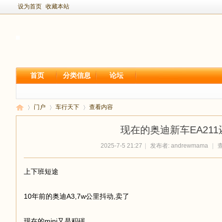
设为首页
收藏本站
首页
分类信息
论坛
门户
车行天下
查看内容
现在的奥迪新车EA21
2025-7-5 21:27
|
发布者:
andrewmama
|
查
新
›
›
›
上下班短途
10年前的奥迪A3,7w公里抖动,卖了
现在的mini又是积碳