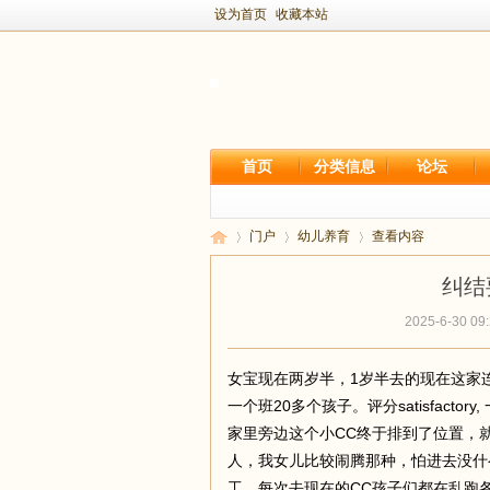
设为首页
收藏本站
首页
分类信息
论坛
门户
幼儿养育
查看内容
纠结
2025-6-30 09
新
›
›
›
女宝现在两岁半，1岁半去的现在这家连锁大
一个班20多个孩子。评分satisfactory,
家里旁边这个小CC终于排到了位置，就是那
人，我女儿比较闹腾那种，怕进去没什
工。每次去现在的CC孩子们都在乱跑