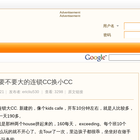
Advertisement
Advertisement
用户名
密码
要不要大的连锁CC换小CC
:21
|
发布者:
ericliu530
|
查看: 3298
|
原文链接
CC. 新建的，像个kids cafe，开车10分钟左右，就是人比较多，
 一天190多。
种两个house拼起来的，160每天， exceeding。每个班10个
么玩的就不开心了。去Tour了一次，里边孩子都很乖，坐坐好在做手
各玩各的。