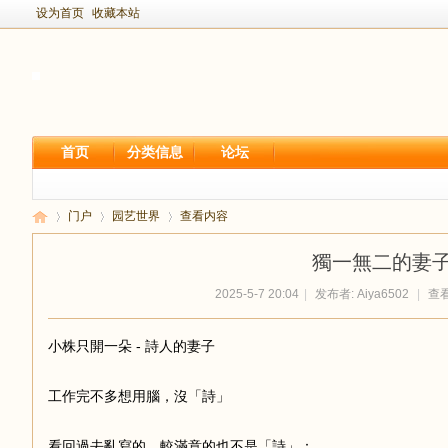
设为首页
收藏本站
首页
分类信息
论坛
门户
园艺世界
查看内容
獨一無二的妻
2025-5-7 20:04
|
发布者:
Aiya6502
|
查看:
新
›
›
›
小株只開一朵 - 詩人的妻子
工作完不多想用腦，沒「詩」
看回過去亂寫的，較滿意的也不是「詩」：