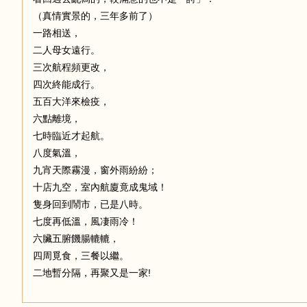
（真情實景的，三年多前了）
一路相送，
足
二人母女遠行。
三次航程頻更改，
四次終能成行。
五百大洋來檢疫，
六點離境，
七時臨近才起航。
八度氣溫，
九宵天際霧漫，窗外雨紛紛；
迹
十店九空，室內航廈竟成鬼域！
隻身回到鬧市，已是八時。
七度再低溫，風凄雨冷！
六臟五腑饑腸轆轆，
四周覓食，三餐以繼。
二地暫分隔，再聚又是一家!