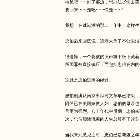
再见吧⋯⋯到了那边，想办法尽快去美
要回来⋯⋯走吧⋯⋯快走⋯⋯”
我想，在逃港潮的那二十年中，这样生
忠伯后来回忆说，梁老太为了不让眼泪
很遗憾，一个婴孩的哭声将甲板下藏着
叛国罪被直接镇压，而包括忠伯在内的
这就是忠伯逃港的经过。
忠伯刑满从南京出狱时文革早已结束，
阿萍已在美国嫁做人妇，忠伯的母亲也
且更为强烈。八十年代中后期，忠伯来
次，忠伯颠沛流离的人生总算有了片刻
当我来到悉尼之时，忠伯已是耄耋之年的