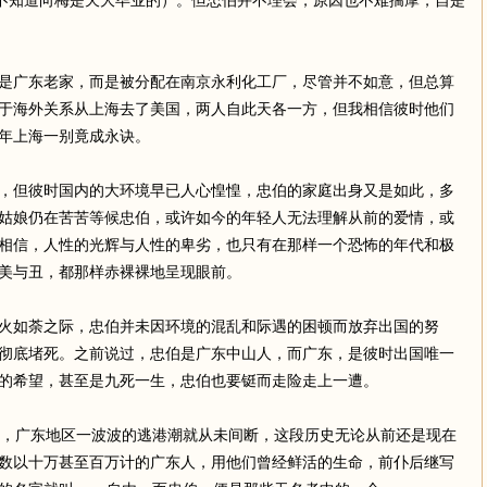
人不知道向梅是天大毕业的）。但忠伯并不理会，原因也不难揣摩，自是
是广东老家，而是被分配在南京永利化工厂，尽管并不如意，但总算
于海外关系从上海去了美国，两人自此天各一方，但我相信彼时他们
年上海一别竟成永诀。
，但彼时国内的大环境早已人心惶惶，忠伯的家庭出身又是如此，多
姑娘仍在苦苦等候忠伯，或许如今的年轻人无法理解从前的爱情，或
相信，人性的光辉与人性的卑劣，也只有在那样一个恐怖的年代和极
美与丑，都那样赤裸裸地呈现眼前。
火如荼之际，忠伯并未因环境的混乱和际遇的困顿而放弃出国的努
彻底堵死。之前说过，忠伯是广东中山人，而广东，是彼时出国唯一
的希望，甚至是九死一生，忠伯也要铤而走险走上一遭。
革，广东地区一波波的逃港潮就从未间断，这段历史无论从前还是现在
数以十万甚至百万计的广东人，用他们曾经鲜活的生命，前仆后继写