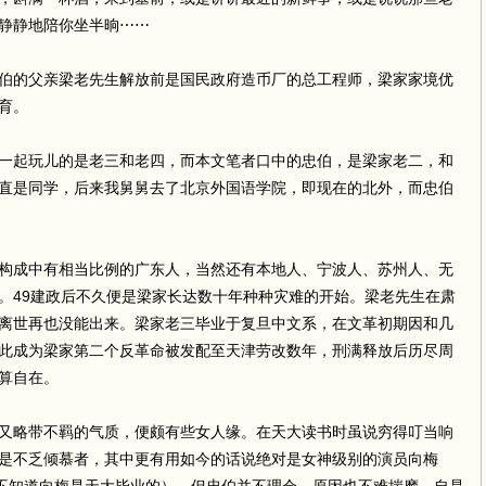
静静地陪你坐半晌⋯⋯
伯的父亲梁老先生解放前是国民政府造币厂的总工程师，梁家家境优
育。
一起玩儿的是老三和老四，而本文笔者口中的忠伯，是梁家老二，和
直是同学，后来我舅舅去了北京外国语学院，即现在的北外，而忠伯
构成中有相当比例的广东人，当然还有本地人、宁波人、苏州人、无
。49建政后不久便是梁家长达数十年种种灾难的开始。梁老先生在肃
离世再也没能出来。梁家老三毕业于复旦中文系，在文革初期因和几
此成为梁家第二个反革命被发配至天津劳改数年，刑满释放后历尽周
算自在。
又略带不羁的气质，便颇有些女人缘。在天大读书时虽说穷得叮当响
是不乏倾慕者，其中更有用如今的话说绝对是女神级别的演员向梅