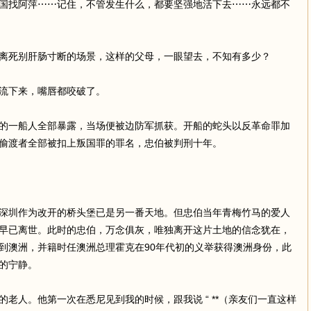
国找阿萍⋯⋯记住，不管发生什么，都要坚强地活下去⋯⋯永远都不
离死别肝肠寸断的场景，这样的父母，一眼望去，不知有多少？
流下来，嘴唇都咬破了。
的一船人全部暴露，当场便被边防军抓获。开船的蛇头以反革命罪加
偷渡者全部被扣上叛国罪的罪名，忠伯被判刑十年。
深圳作为改开的桥头堡已是另一番天地。但忠伯当年青梅竹马的爱人
早已离世。此时的忠伯，万念俱灰，唯独离开这片土地的信念犹在，
到澳洲，并籍时任澳洲总理霍克在90年代初的义举获得澳洲身份，此
的宁静。
老人。他第一次在悉尼见到我的时候，跟我说 “ **（亲友们一直这样