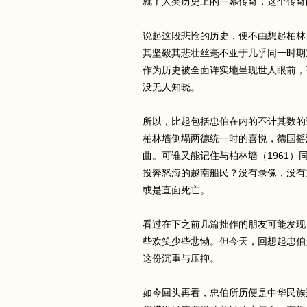
就了人类历史上的一幕传奇，这个传奇的
说起这段悲怆的历史，便不由想起柏林
其坚毅其悲壮丝毫不亚于几乎同一时期
作为历史被全面详实地呈现世人眼前，
没无人知晓。
所以，比起包括忠伯在内的不计其数的
柏林墙倒塌两德统一时的喜悦，德国摇滚乐队S
曲。可谁又能记住与柏林墙（1961
投奔怒海的越南船民？没有录像，没有
或是直面死亡。
看过在下之前几篇拙作的朋友可能发现
些欢笑少些悲恸。但今天，回想起忠伯
这份沉重与压抑。
如今回头再看，忠伯所历便是中华民族