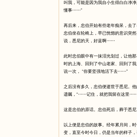
叫我，可能是因为我自小生得白白净净
懂事⋯⋯”
再后来，忠伯开始有些老年痴呆，去了
忠伯坐在轮椅上，早已恍惚的意识突然
说，悉尼的天，好蓝啊⋯⋯
此时忠伯眼中有一抹泪光划过，让他那
时的上海、回到了中山老家、回到了我
说一次， “你要坚强地活下去⋯⋯”
之后没有多久，忠伯便逝世于悉尼。他
遗嘱，“⋯⋯记住，就把我留在这里⋯
这是忠伯的原话。忠伯死后，葬于悉尼
以上便是忠伯的故事。经年累月间，时
变，直至今时今日，仍是当年的样子，