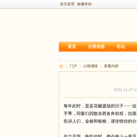
设为首页
收藏本站
首页
分类信息
论坛
门户
心情感悟
查看内容
2022-11-27 1
新
›
›
›
每年此时，是蓝花楹盛放的日子⋯⋯这
手季，同窗们四散东西各奔前程，但愿
告诉人们，金梭和银梭，请珍惜你的分
但之于我，每年此时，都会捧上一束花