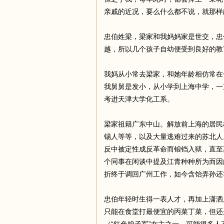
亲戚的近况，要么什么都不说，就那样
足
忠伯姓梁，梁家和我妈妈家是世交，忠
越，所以几个孩子自幼便受到良好的教
我妈从小常去梁家，和她年龄相仿常在
我舅舅是发小，从小学到上海中学，一
考进天津大学化工系。
梁家祖籍广东中山。解放前上海的居民
迹
锡人等等，以及大量逃难过来的苏北人
反中被定性成反革命而锒铛入狱，直至
个同事在闲谈中提及江青种种所为而因
折终于调回广州工作，如今含饴弄孙还
忠伯年轻时生得一表人才，再加上潇洒
只能在食堂打最便宜的丙菜丁菜，但还