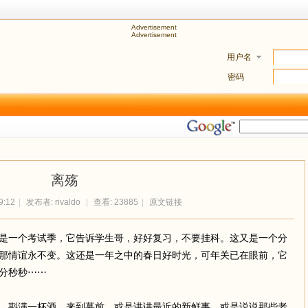
Advertisement
Advertisement
用户名
密码
离殇
9:12
|
发布者:
rivaldo
|
查看: 23885
|
原文链接
是一个考试季，它告诉学生哥，好好复习，不要挂科。这又是一个分
那情谊永不变。这还是一年之中的春日好时光，可年关已在眼前，它
分秒秒⋯⋯
，斟满一杯酒，来到墓前，或是讲讲最近的新鲜事，或是说说那些老