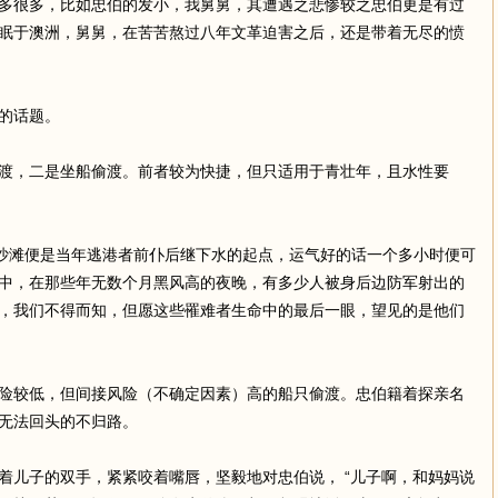
多很多，比如忠伯的发小，我舅舅，其遭遇之悲惨较之忠伯更是有过
眠于澳洲，舅舅，在苦苦熬过八年文革迫害之后，还是带着无尽的愤
的话题。
渡，二是坐船偷渡。前者较为快捷，但只适用于青壮年，且水性要
片沙滩便是当年逃港者前仆后继下水的起点，运气好的话一个多小时便可
中，在那些年无数个月黑风高的夜晚，有多少人被身后边防军射出的
，我们不得而知，但愿这些罹难者生命中的最后一眼，望见的是他们
险较低，但间接风险（不确定因素）高的船只偷渡。忠伯籍着探亲名
无法回头的不归路。
着儿子的双手，紧紧咬着嘴唇，坚毅地对忠伯说， “儿子啊，和妈妈说