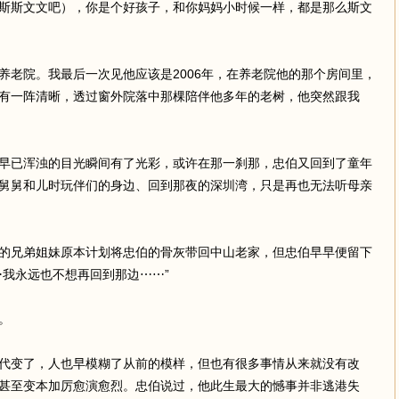
斯斯文文吧），你是个好孩子，和你妈妈小时候一样，都是那么斯文
养老院。我最后一次见他应该是2006年，在养老院他的那个房间里，
有一阵清晰，透过窗外院落中那棵陪伴他多年的老树，他突然跟我
早已浑浊的目光瞬间有了光彩，或许在那一刹那，忠伯又回到了童年
舅舅和儿时玩伴们的身边、回到那夜的深圳湾，只是再也无法听母亲
的兄弟姐妹原本计划将忠伯的骨灰带回中山老家，但忠伯早早便留下
⋯我永远也不想再回到那边⋯⋯”
。
代变了，人也早模糊了从前的模样，但也有很多事情从来就没有改
甚至变本加厉愈演愈烈。忠伯说过，他此生最大的憾事并非逃港失