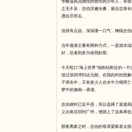
华横溢风流倜傥的曾经的少年人，有很
之无不及，忠伯历遍沧桑，最后总算长
懑自尽而去。
说得有点远，深深缓一口气，继续忠伯
当年逃港主要有两种方式，一是游水泅
好，后者则多为老弱妇孺。
今天蛇口“海上世界”地铁站附近的一
游过深圳湾到达元朗。在我此时的想象
子弹击中，又有多少人在水中力竭而亡
梦中的迦南---香港。
忠伯彼时已近不惑，所以选择了直接风
义从南京回到广州，便踏上了这条再也
那夜离家之时，忠伯的母亲梁家老太抓