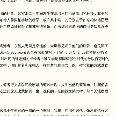
名字就叫------自由。而忠伯，便是那些无名者中的一个。
墙的往事。其实那二十年间发生在深圳河畔溢满血泪的种种，其勇气
东德人勇闯柏林墙的壮举，或许其中唯一的分别在于如今柏林墙已经
甚至在原址建起了柏林墙博物馆，而深圳河逃港潮的血泪史却几近湮
逃港者，东德人无疑是幸运的，全世界见证了他们的痛苦，也见证了
corpions甚至有感而发写下了Wind of Change这样的不朽名
）同时出现的逃港潮的罹难者？谁又会记得同样那个时代的数以百万计的
文字，他们抱着和东德人一样的梦想和信念，以一样悲壮的方式逃亡
，笔者行文多以轻松诙谐的笔风呈现，人生已然荆棘遍布，让我们多
走过的这无比悲情的一生，说真的，任由我文采怎样，却再无法摆脱
这几十年走过的一切的一个缩影，我想，在那个时代，像忠伯这样才