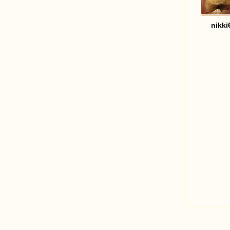
nikk
足
迹