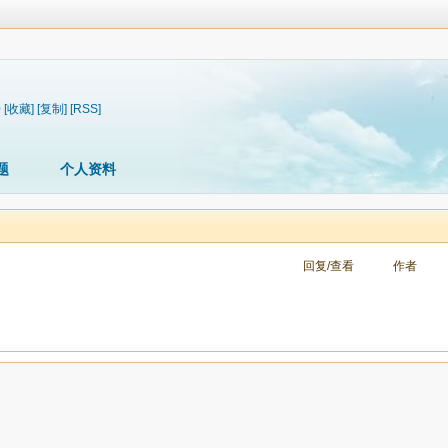
0
[收藏]
[复制]
[RSS]
题
个人资料
回复/查看
作者