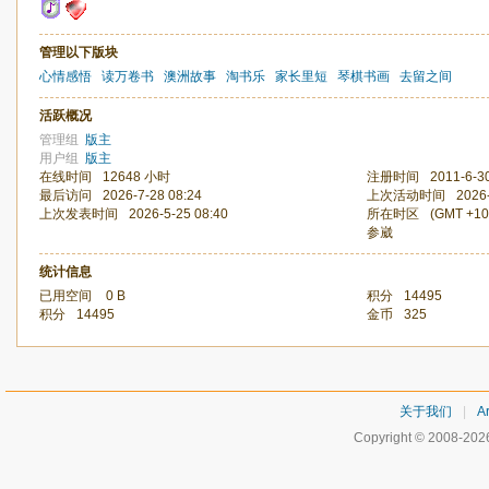
管理以下版块
心情感悟
读万卷书
澳洲故事
淘书乐
家长里短
琴棋书画
去留之间
活跃概况
管理组
版主
用户组
版主
在线时间
12648 小时
注册时间
2011-6-3
最后访问
2026-7-28 08:24
上次活动时间
2026
上次发表时间
2026-5-25 08:40
所在时区
(GMT +1
参崴
统计信息
已用空间
0 B
积分
14495
积分
14495
金币
325
关于我们
|
Ar
Copyright © 2008-20