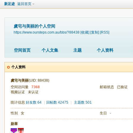
新足迹
返回首页
虞宅与美丽的个人空间
https://www.oursteps.com.au/bbs/?88438
[收藏]
[复制]
[RSS]
空间首页
个人文集
主题
个人资料
个人资料
虞宅与美丽
(UID: 88438)
空间访问量
7368
邮箱状态
已验证
视频认证
未认证
统计信息
好友数 64
|
回帖数 42475
|
主题数 501
性别
女
生日
-
勋章