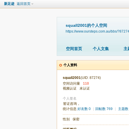
新足迹
返回首页
squall2001的个人空间
https://www.oursteps.com.au/bbs/?8727
空间首页
个人文集
主
个人资料
squall2001
(UID: 87274)
空间访问量
110
视频认证
未认证
个人签名
签证咨询，
统计信息
好友数 0
|
回帖数 769
|
主题数 
性别
保密