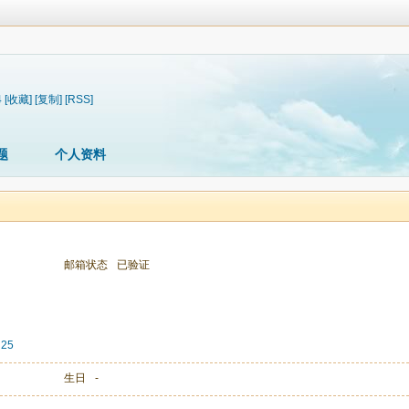
4
[收藏]
[复制]
[RSS]
题
个人资料
邮箱状态
已验证
25
生日
-