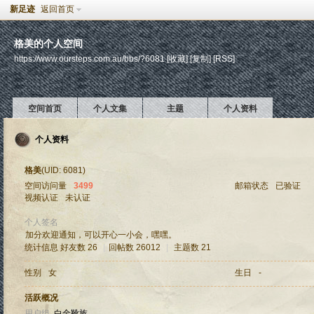
新足迹
返回首页
格美的个人空间
https://www.oursteps.com.au/bbs/?6081
[收藏]
[复制]
[RSS]
空间首页
个人文集
主题
个人资料
个人资料
格美
(UID: 6081)
空间访问量
3499
邮箱状态
已验证
视频认证
未认证
个人签名
加分欢迎通知，可以开心一小会，嘿嘿。
统计信息
好友数 26
|
回帖数 26012
|
主题数 21
性别
女
生日
-
活跃概况
用户组
白金靴族