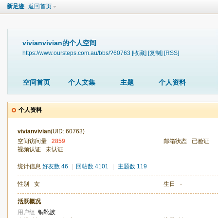
新足迹
返回首页
vivianvivian的个人空间
https://www.oursteps.com.au/bbs/?60763
[收藏]
[复制]
[RSS]
空间首页
个人文集
主题
个人资料
个人资料
vivianvivian
(UID: 60763)
空间访问量
2859
邮箱状态
已验证
视频认证
未认证
统计信息
好友数 46
|
回帖数 4101
|
主题数 119
性别
女
生日
-
活跃概况
用户组
铜靴族