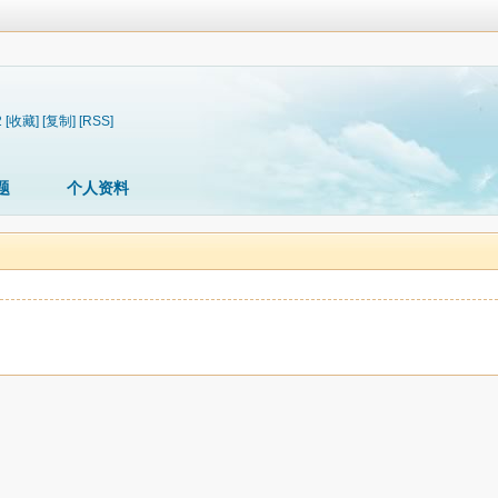
2
[收藏]
[复制]
[RSS]
题
个人资料