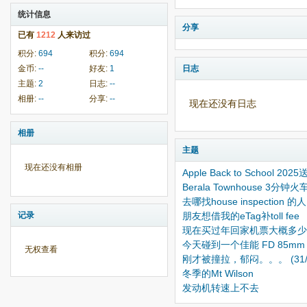
统计信息
分享
已有
1212
人来访过
积分:
694
积分:
694
金币:
--
好友:
1
日志
主题:
2
日志:
--
相册:
--
分享:
--
现在还没有日志
相册
主题
现在还没有相册
Apple Back to School 2
Berala Townhouse 3分
去哪找house inspection 的人
记录
朋友想借我的eTag补toll fee
现在买过年回家机票大概多少
今天碰到一个佳能 FD 85mm 1
无权查看
刚才被撞拉，郁闷。。。 (31/
冬季的Mt Wilson
发动机转速上不去