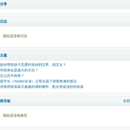
分享
日志
现在还没有日志
主题
如何帮助孩子恋爱时筛掉妈宝男、妈宝女？
学医将会是最大的天坑？
怎么煎牛肉饼？
留学生（master在读）父母在孩子假期来澳的签证
求推荐既美味又健康的调料酱料，配水煮或清炒的肉菜
留言板
全部
现在还没有留言