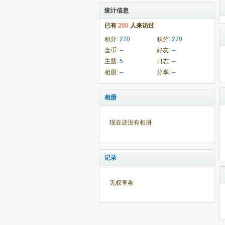
统计信息
已有
200
人来访过
积分:
270
积分:
270
金币:
--
好友:
--
主题:
5
日志:
--
相册:
--
分享:
--
相册
现在还没有相册
记录
无权查看