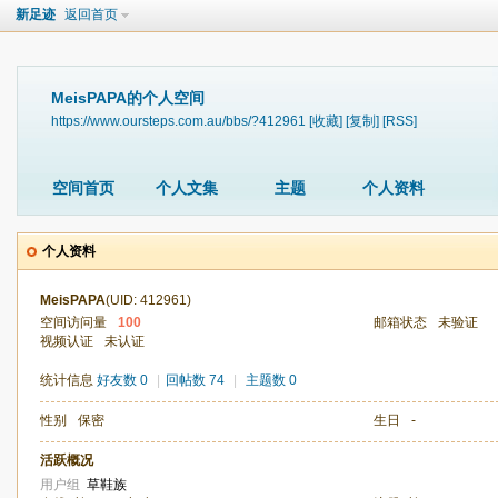
新足迹
返回首页
MeisPAPA的个人空间
https://www.oursteps.com.au/bbs/?412961
[收藏]
[复制]
[RSS]
空间首页
个人文集
主题
个人资料
个人资料
MeisPAPA
(UID: 412961)
空间访问量
100
邮箱状态
未验证
视频认证
未认证
统计信息
好友数 0
|
回帖数 74
|
主题数 0
性别
保密
生日
-
活跃概况
用户组
草鞋族